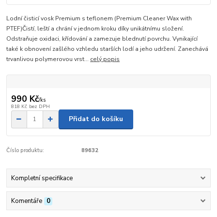
Lodní čisticí vosk Premium s teflonem (Premium Cleaner Wax with
PTEF)Čistí, leští a chrání v jednom kroku díky unikátnímu složení.
Odstraňuje oxidaci, křídování a zamezuje blednutí povrchu. Vynikající
také k obnovení zašlého vzhledu starších lodí a jeho udržení. Zanechává
trvanlivou polymerovou vrst...
celý popis
990 Kč
/
ks
818 Kč
bez DPH
Přidat do košíku
Číslo produktu:
89632
Kompletní specifikace
Komentáře
0