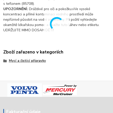
s teflonem (85708).
UPOZORNĚNÍ:
Dráždivé pro oči a pokožku.vVe vysoké
koncentraci a přímé kontaminaci vodního prostředí může
nepříznivě působit na vodní organismy. Při požití vyhledejte
okamžitě lékařskou pomoc a ukažte tuto láhev nebo etiketu.
UDRŽUJTE MIMO DOSAH DĚTÍ!
Zboží zařazeno v kategoriích
Mycí a čistící přípravky
Fakturační údaje