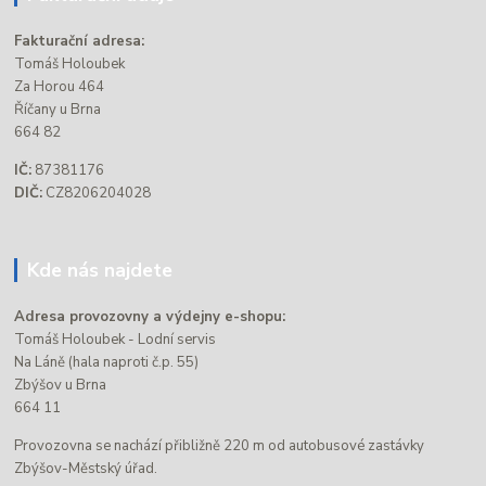
Fakturační adresa:
Tomáš Holoubek
Za Horou 464
Říčany u Brna
664 82
IČ:
87381176
DIČ:
CZ8206204028
Kde nás najdete
Adresa provozovny a výdejny e-shopu:
Tomáš Holoubek - Lodní servis
Na Láně (hala naproti č.p. 55)
Zbýšov u Brna
664 11
Provozovna se nachází přibližně 220 m od autobusové zastávky
Zbýšov-Městský úřad.