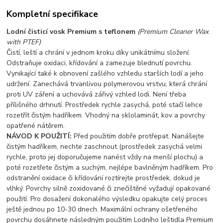
Kompletní specifikace
Lodní čisticí vosk Premium s teflonem
(Premium Cleaner Wax
with PTEF)
Čistí, leští a chrání v jednom kroku díky unikátnímu složení.
Odstraňuje oxidaci, křídování a zamezuje blednutí povrchu.
Vynikající také k obnovení zašlého vzhledu starších lodí a jeho
udržení. Zanechává trvanlivou polymerovou vrstvu, která chrání
proti UV záření a uchovává zářivý vzhled lodi. Není třeba
přílišného drhnutí. Prostředek rychle zasychá, poté stačí lehce
rozetřít čistým hadříkem. Vhodný na sklolaminát, kov a povrchy
opatřené nátěrem.
NÁVOD K POUŽITÍ:
Před použitím dobře protřepat. Nanášejte
čistým hadříkem, nechte zaschnout (prostředek zasychá velmi
rychle, proto jej doporučujeme nanést vždy na menší plochu) a
poté rozetřete čistým a suchým, nejlépe bavlněným hadříkem. Pro
odstranění oxidace či křídování roztírejte prostředek, dokud je
vlhký. Povrchy silně zoxidované či znečištěné vyžadují opakované
použití. Pro dosažení dokonalého výsledku opakujte celý proces
ještě jednou po 10-30 dnech. Maximální ochrany ošetřeného
povrchu dosáhnete následným použitím Lodního leštidla Premium