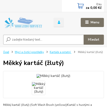
0
ks
za
0,00 Kč
Menu
Hledat
Úvod
Mycí a čistící prostředky
Kartáče a ostatní
Měkký kartáč (žlutý)
Měkký kartáč (žlutý)
Měkký kartáč (žlutý) (Soft Wash Brush (yellow))Kartáč s hustými a