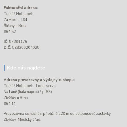
Fakturační adresa:
Tomáš Holoubek
Za Horou 464
Říčany u Brna
664 82
IČ:
87381176
DIČ:
CZ8206204028
Kde nás najdete
Adresa provozovny a výdejny e-shopu:
Tomáš Holoubek - Lodní servis
Na Láně (hala naproti č.p. 55)
Zbýšov u Brna
664 11
Provozovna se nachází přibližně 220 m od autobusové zastávky
Zbýšov-Městský úřad.