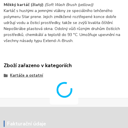
Měkký kartáč (žlutý)
(Soft Wash Brush (yellow))
Kartáč s hustými a jemnými vlákny ze speciálního lehčeného
polymeru Star prene. Jejich změkčené roztřepené konce dobře
udržují vodu a čisticí prostředky, takže se zvýší kvalita čištění.
Nepoškrábe plastová okna. Odolný vůči různým druhům čistících
prostředků, chemikálií a teplotě do 93 °C. Umožňuje upevnění na
všechny násady typu Extend-A-Brush.
Zboží zařazeno v kategoriích
Kartáče a ostatní
Fakturační údaje