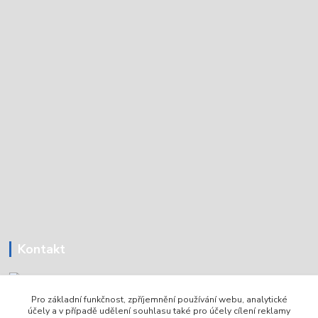
Kontakt
Pro základní funkčnost, zpříjemnění používání webu, analytické
Tomáš Holoubek
účely a v případě udělení souhlasu také pro účely cílení reklamy
+420736720979