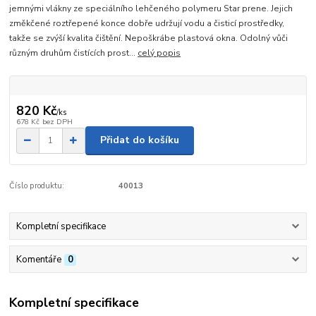
jemnými vlákny ze speciálního lehčeného polymeru Star prene. Jejich
změkčené roztřepené konce dobře udržují vodu a čisticí prostředky,
takže se zvýší kvalita čištění. Nepoškrábe plastová okna. Odolný vůči
různým druhům čistících prost...
celý popis
820 Kč
/
ks
678 Kč
bez DPH
Přidat do košíku
Číslo produktu:
40013
Kompletní specifikace
Komentáře
0
Kompletní specifikace