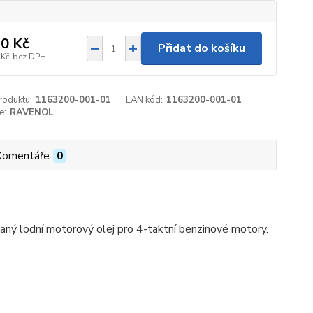
0 Kč
Přidat do košíku
 Kč
bez DPH
roduktu:
1163200-001-01
EAN kód:
1163200-001-01
e:
RAVENOL
Komentáře
0
aný lodní motorový olej pro 4-taktní benzinové motory.