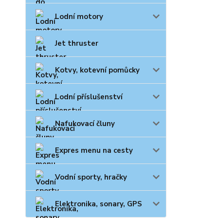
Lodní motory
Jet thruster
Kotvy, kotevní pomůcky
Lodní příslušenství
Nafukovací čluny
Expres menu na cesty
Vodní sporty, hračky
Elektronika, sonary, GPS