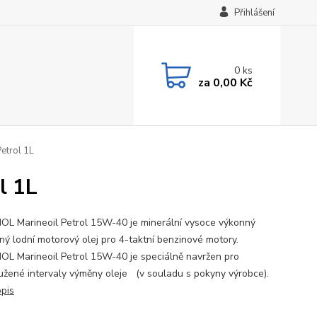
Přihlášení
0
ks
za
0,00 Kč
etrol 1L
l 1L
L Marineoil Petrol 15W-40 je minerální vysoce výkonný
ný lodní motorový olej pro 4-taktní benzinové motory.
L Marineoil Petrol 15W-40 je speciálně navržen pro
užené intervaly výměny oleje (v souladu s pokyny výrobce).
opis