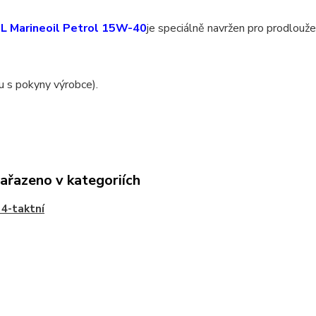
 Marineoil Petrol 15W-40
je speciálně navržen pro prodlouž
u s pokyny výrobce).
zařazeno v kategoriích
 4-taktní