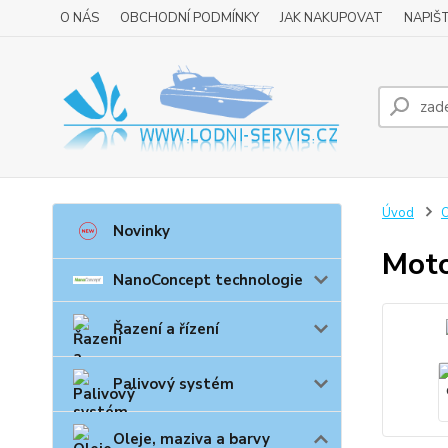
O NÁS
OBCHODNÍ PODMÍNKY
JAK NAKUPOVAT
NAPIŠ
Úvod
O
Novinky
Moto
NanoConcept technologie
Řazení a řízení
Palivový systém
Oleje, maziva a barvy