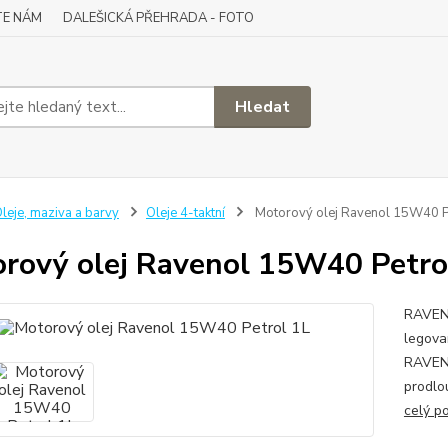
TE NÁM
DALEŠICKÁ PŘEHRADA - FOTO
Hledat
leje, maziva a barvy
Oleje 4-taktní
Motorový olej Ravenol 15W40 P
rový olej Ravenol 15W40 Petro
RAVENO
legova
RAVENO
prodlo
celý p