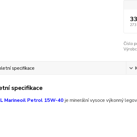
33
273
Číslo p
Výrobc
etní specifikace
tní specifikace
 Marineoil Petrol 15W-40
je minerální vysoce výkonný legov