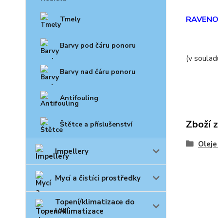
RAVENOL
Tmely
Barvy pod čáru ponoru
(v soulad
Barvy nad čáru ponoru
Antifouling
Zboží 
Štětce a příslušenství
Oleje
Impellery
Mycí a čistící prostředky
Topení/klimatizace do
lodí