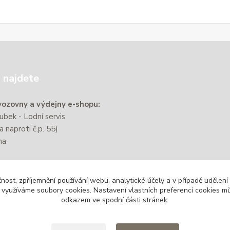
 najdete
ozovny a výdejny e-shopu:
bek - Lodní servis
a naproti č.p. 55)
na
e nachází přibližně 220 m od
čnost, zpříjemnění používání webu, analytické účely a v případě udělení
zastávky Zbýšov-Městský
y využíváme soubory cookies. Nastavení vlastních preferencí cookies mů
odkazem ve spodní části stránek.