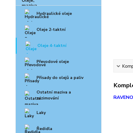
Hydraulické oleje
Oleje 2-taktní
Oleje 4-taktní
Převodové oleje
Kompl
Přísady do olejů a paliv
Komple
Ostatní maziva a
RAVENOL
zazimování
Laky
Ředidla