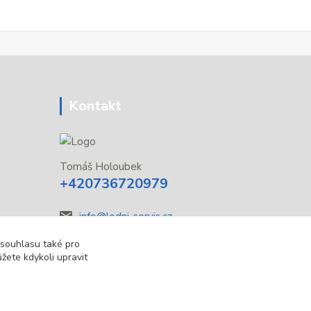
Kontakt
Tomáš Holoubek
+420736720979
info@lodni-servis.cz
 souhlasu také pro
žete kdykoli upravit