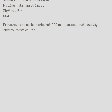
Tomáš Holoubek - Lodní servis
Na Láně (hala naproti č.p. 55)
Zbýšov u Brna
664 11
Provozovna se nachází přibližně 220 m od autobusové zastávky
Zbýšov-Městský úřad.