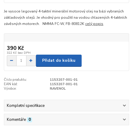
Je vysoce legovaný 4-taktní minerální motorový olej na bázi vybraných
základových olejů. Je vhodný pro použití na vodou chlazených 4-taktních
závěsných motorech. NMMA FC-W, FB-80812K
celý popis
390 Kč
322 Kč
bez DPH
Přidat do košíku
Číslo produktu:
1153207-001-01
EAN kód:
1153207-001-01
Výrobce:
RAVENOL
Kompletní specifikace
Komentáře
0