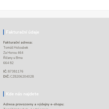
Fakturační údaje
Fakturační adresa:
Tomáš Holoubek
Za Horou 464
Říčany u Brna
664 82
IČ:
87381176
DIČ:
CZ8206204028
Kde nás najdete
Adresa provozovny a výdejny e-shopu: