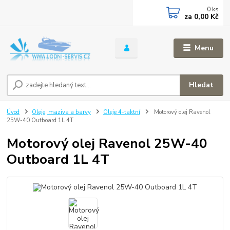
0
ks
za
0,00 Kč
Menu
Hledat
Úvod
Oleje, maziva a barvy
Oleje 4-taktní
Motorový olej Ravenol
25W-40 Outboard 1L 4T
Motorový olej Ravenol 25W-40
Outboard 1L 4T