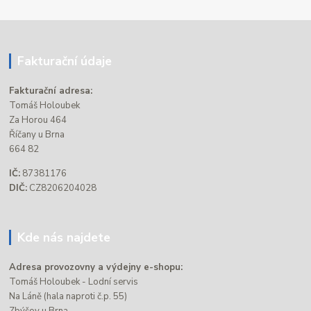
Fakturační údaje
Fakturační adresa:
Tomáš Holoubek
Za Horou 464
Říčany u Brna
664 82
IČ:
87381176
DIČ:
CZ8206204028
Kde nás najdete
Adresa provozovny a výdejny e-shopu:
Tomáš Holoubek - Lodní servis
Na Láně (hala naproti č.p. 55)
Zbýšov u Brna