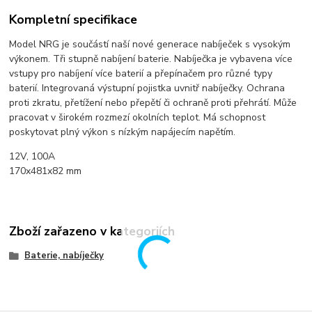
Kompletní specifikace
Model NRG je součástí naší nové generace nabíječek s vysokým
výkonem. Tři stupně nabíjení baterie. Nabíječka je vybavena více
vstupy pro nabíjení více baterií a přepínačem pro různé typy
baterií. Integrovaná výstupní pojistka uvnitř nabíječky. Ochrana
proti zkratu, přetížení nebo přepětí či ochraně proti přehrátí. Může
pracovat v širokém rozmezí okolních teplot. Má schopnost
poskytovat plný výkon s nízkým napájecím napětím.
12V, 100A
170x481x82 mm
Zboží zařazeno v kategoriích
Baterie, nabíječky