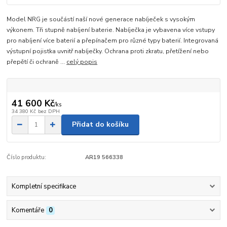
Model NRG je součástí naší nové generace nabíječek s vysokým
výkonem. Tři stupně nabíjení baterie. Nabíječka je vybavena více vstupy
pro nabíjení více baterií a přepínačem pro různé typy baterií. Integrovaná
výstupní pojistka uvnitř nabíječky. Ochrana proti zkratu, přetížení nebo
přepětí či ochraně ...
celý popis
41 600 Kč
/
ks
34 380 Kč
bez DPH
Přidat do košíku
Číslo produktu:
AR19 566338
Kompletní specifikace
Komentáře
0