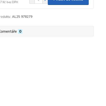
57 Kč
bez DPH
roduktu:
AL25 978279
Komentáře
0