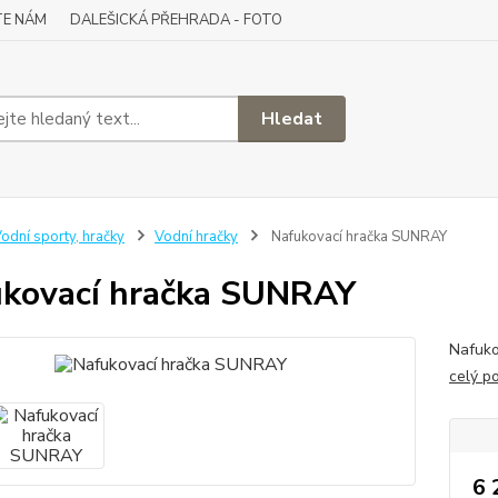
TE NÁM
DALEŠICKÁ PŘEHRADA - FOTO
Hledat
odní sporty, hračky
Vodní hračky
Nafukovací hračka SUNRAY
kovací hračka SUNRAY
Nafuko
celý p
6 