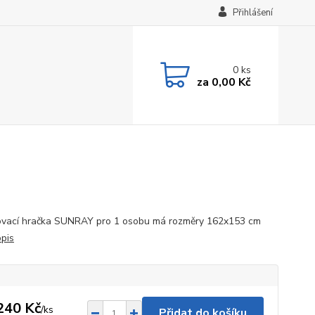
Přihlášení
0
ks
za
0,00 Kč
vací hračka SUNRAY pro 1 osobu má rozměry 162x153 cm
opis
240 Kč
/
ks
Přidat do košíku