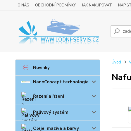
O NÁS
OBCHODNÍ PODMÍNKY
JAK NAKUPOVAT
NAPIŠ
Úvod
V
Novinky
Nafu
NanoConcept technologie
Řazení a řízení
Palivový systém
Oleje, maziva a barvy