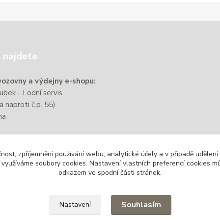
 najdete
ozovny a výdejny e-shopu:
bek - Lodní servis
a naproti č.p. 55)
na
e nachází přibližně 220 m od
čnost, zpříjemnění používání webu, analytické účely a v případě udělení
zastávky Zbýšov-Městský
y využíváme soubory cookies. Nastavení vlastních preferencí cookies mů
odkazem ve spodní části stránek.
Souhlasím
Nastavení