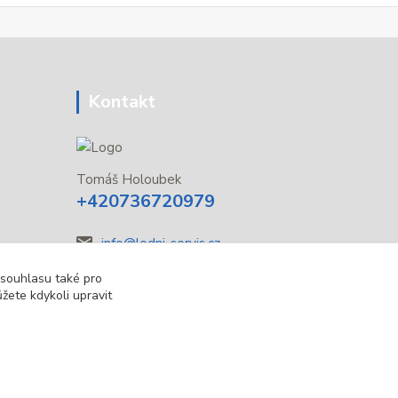
Kontakt
Tomáš Holoubek
+420736720979
info@lodni-servis.cz
 souhlasu také pro
žete kdykoli upravit