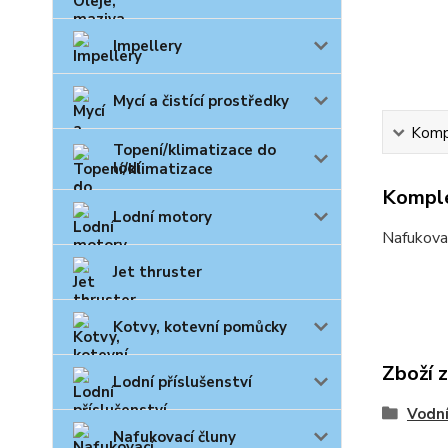
Impellery
Mycí a čistící prostředky
Kompl
Topení/klimatizace do
lodí
Komple
Lodní motory
Nafukova
Jet thruster
Kotvy, kotevní pomůcky
Zboží 
Lodní příslušenství
Vodní
Nafukovací čluny