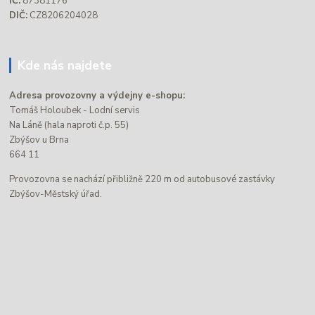
IČ:
87381176
DIČ:
CZ8206204028
Kde nás najdete
Adresa provozovny a výdejny e-shopu:
Tomáš Holoubek - Lodní servis
Na Láně (hala naproti č.p. 55)
Zbýšov u Brna
664 11
Provozovna se nachází přibližně 220 m od autobusové zastávky
Zbýšov-Městský úřad.