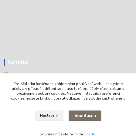
Kontakt
Pro základní funkčnost, zpříjemnění používání webu, analytické
Tomáš Holoubek
účely a v případě udělení souhlasu také pro účely cílení reklamy
+420736720979
využíváme soubory cookies. Nastavení vlastních preferencí
cookies můžete kdykoli upravit odkazem ve spodní části stránek.
info@lodni-servis.cz
Souhlasím
Nastavení
Souhlas můžete odmítnout
zde
.