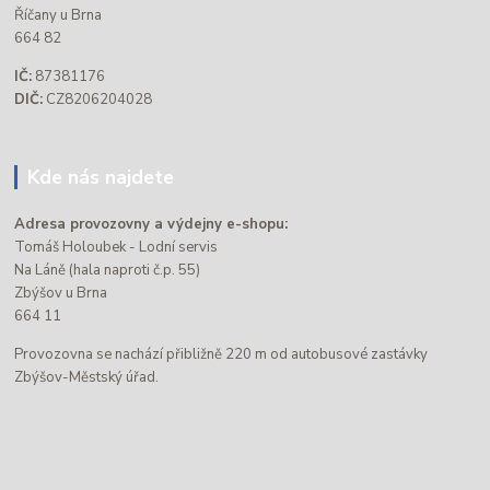
Říčany u Brna
664 82
IČ:
87381176
DIČ:
CZ8206204028
Kde nás najdete
Adresa provozovny a výdejny e-shopu:
Tomáš Holoubek - Lodní servis
Na Láně (hala naproti č.p. 55)
Zbýšov u Brna
664 11
Provozovna se nachází přibližně 220 m od autobusové zastávky
Zbýšov-Městský úřad.