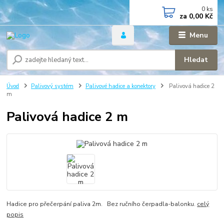
0
ks
za
0,00 Kč
Menu
Hledat
Úvod
Palivový systém
Palivové hadice a konektory
Palivová hadice 2
m
Palivová hadice 2 m
Hadice pro přečerpání paliva 2m. Bez ručního čerpadla-balonku.
celý
popis