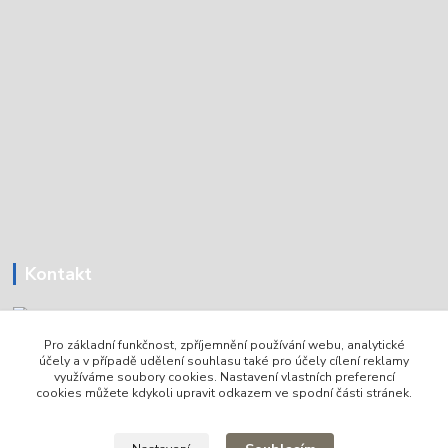
Kontakt
Pro základní funkčnost, zpříjemnění používání webu, analytické
Tomáš Holoubek
účely a v případě udělení souhlasu také pro účely cílení reklamy
+420736720979
využíváme soubory cookies. Nastavení vlastních preferencí
cookies můžete kdykoli upravit odkazem ve spodní části stránek.
info@lodni-servis.cz