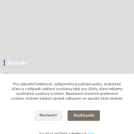
Kontakt
Pro základní funkčnost, zpříjemnění používání webu, analytické
Tomáš Holoubek
účely a v případě udělení souhlasu také pro účely cílení reklamy
+420736720979
využíváme soubory cookies. Nastavení vlastních preferencí
cookies můžete kdykoli upravit odkazem ve spodní části stránek.
info@lodni-servis.cz
Souhlasím
Nastavení
Souhlas můžete odmítnout
zde
.