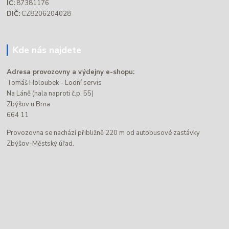
IČ:
87381176
DIČ:
CZ8206204028
Kde nás najdete
Adresa provozovny a výdejny e-shopu:
Tomáš Holoubek - Lodní servis
Na Láně (hala naproti č.p. 55)
Zbýšov u Brna
664 11
Provozovna se nachází přibližně 220 m od autobusové zastávky
Zbýšov-Městský úřad.