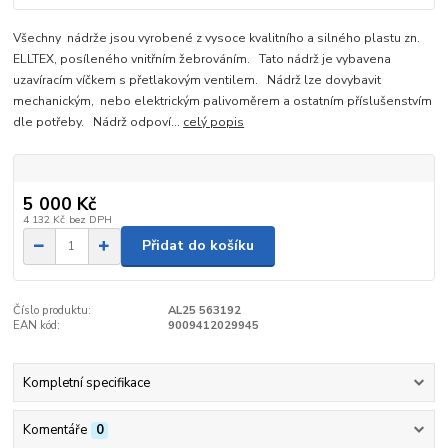
Všechny nádrže jsou vyrobené z vysoce kvalitního a silného plastu zn.
ELLTEX, posíleného vnitřním žebrováním. Tato nádrž je vybavena
uzavíracím víčkem s přetlakovým ventilem. Nádrž lze dovybavit
mechanickým, nebo elektrickým palivoměrem a ostatním příslušenstvím
dle potřeby. Nádrž odpoví...
celý popis
5 000 Kč
4 132 Kč
bez DPH
Přidat do košíku
Číslo produktu:
AL25 563192
EAN kód:
9009412029945
Kompletní specifikace
Komentáře
0