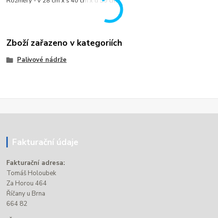
Rozměry - v 28 cm x š 40 cm x d 50 cm
Zboží zařazeno v kategoriích
Palivové nádrže
Fakturační údaje
Fakturační adresa:
Tomáš Holoubek
Za Horou 464
Říčany u Brna
664 82