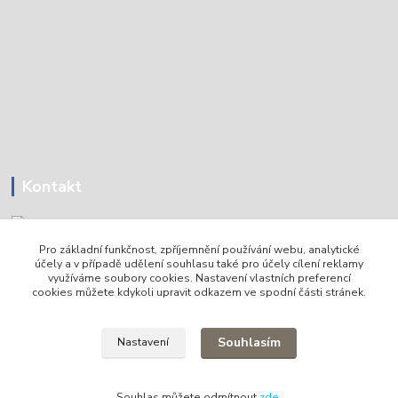
Kontakt
Pro základní funkčnost, zpříjemnění používání webu, analytické
Tomáš Holoubek
účely a v případě udělení souhlasu také pro účely cílení reklamy
+420736720979
využíváme soubory cookies. Nastavení vlastních preferencí
cookies můžete kdykoli upravit odkazem ve spodní části stránek.
info@lodni-servis.cz
Souhlasím
Nastavení
Souhlas můžete odmítnout
zde
.