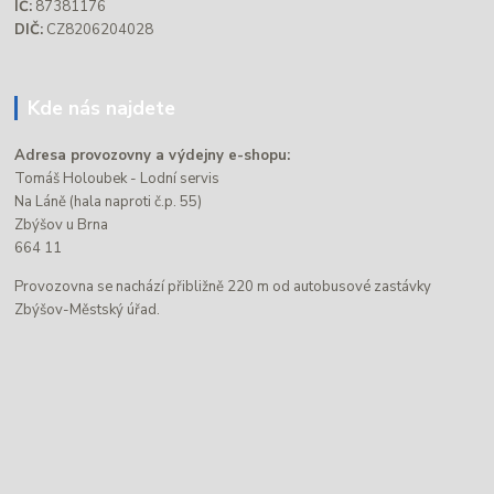
IČ:
87381176
DIČ:
CZ8206204028
Kde nás najdete
Adresa provozovny a výdejny e-shopu:
Tomáš Holoubek - Lodní servis
Na Láně (hala naproti č.p. 55)
Zbýšov u Brna
664 11
Provozovna se nachází přibližně 220 m od autobusové zastávky
Zbýšov-Městský úřad.