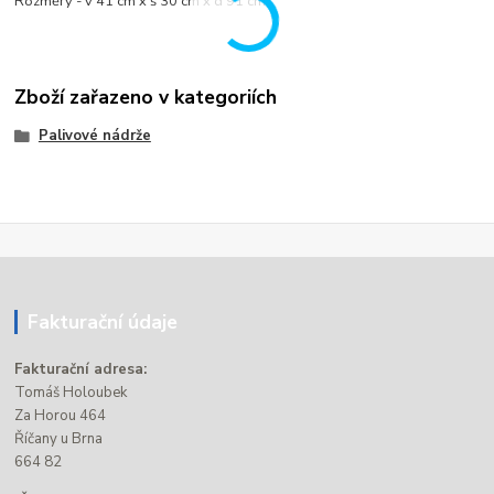
Rozměry - v 41 cm x š 30 cm x d 91 cm
Zboží zařazeno v kategoriích
Palivové nádrže
Fakturační údaje
Fakturační adresa:
Tomáš Holoubek
Za Horou 464
Říčany u Brna
664 82