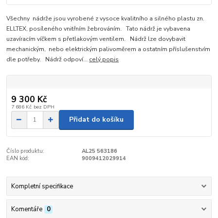
Všechny nádrže jsou vyrobené z vysoce kvalitního a silného plastu zn.
ELLTEX, posíleného vnitřním žebrováním. Tato nádrž je vybavena
uzavíracím víčkem s přetlakovým ventilem. Nádrž lze dovybavit
mechanickým, nebo elektrickým palivoměrem a ostatním příslušenstvím
dle potřeby. Nádrž odpoví...
celý popis
9 300 Kč
7 686 Kč
bez DPH
Přidat do košíku
Číslo produktu:
AL25 563186
EAN kód:
9009412029914
Kompletní specifikace
Komentáře
0