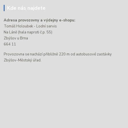
Kde nás najdete
Adresa provozovny a výdejny e-shopu:
Tomáš Holoubek - Lodní servis
Na Láně (hala naproti č.p. 55)
Zbýšov u Brna
664 11
Provozovna se nachází přibližně 220 m od autobusové zastávky
Zbýšov-Městský úřad.