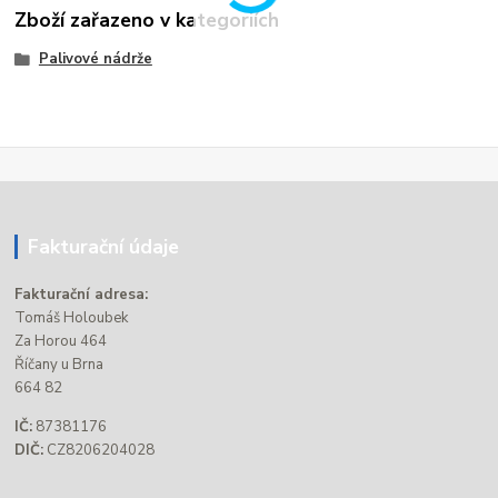
Zboží zařazeno v kategoriích
Palivové nádrže
Fakturační údaje
Fakturační adresa:
Tomáš Holoubek
Za Horou 464
Říčany u Brna
664 82
IČ:
87381176
DIČ:
CZ8206204028