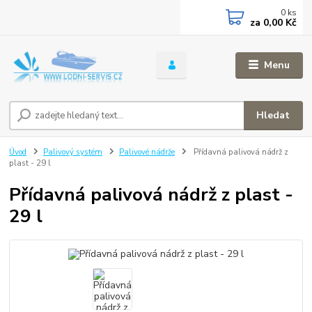
0
ks
za
0,00 Kč
Menu
Hledat
Úvod
Palivový systém
Palivové nádrže
Přídavná palivová nádrž z
plast - 29 l
Přídavná palivová nádrž z plast -
29 l