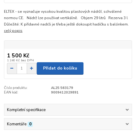
ELTEX - se vyznačuje vysokou kvalitou plastových nádrží, schválené
normou CE. Nádrž lze používat vertikálně. Objem 29 litrů Rezerva 3 l
Důležité: K přídavné nadrži je třeba ještě dokoupit hadičku s balónkem.
celý popis
1 500 Kč
1 240 Kč
bez DPH
Přidat do košíku
Číslo produktu:
AL25 563179
EAN kód:
9009412029891
Kompletní specifikace
Komentáře
0