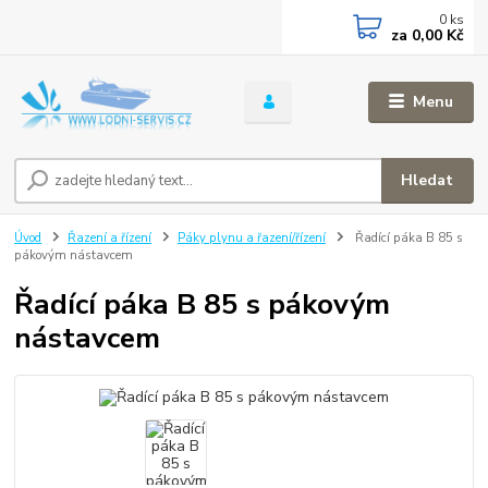
0
ks
za
0,00 Kč
Menu
Hledat
Úvod
Řazení a řízení
Páky plynu a řazení/řízení
Řadící páka B 85 s
pákovým nástavcem
Řadící páka B 85 s pákovým
nástavcem