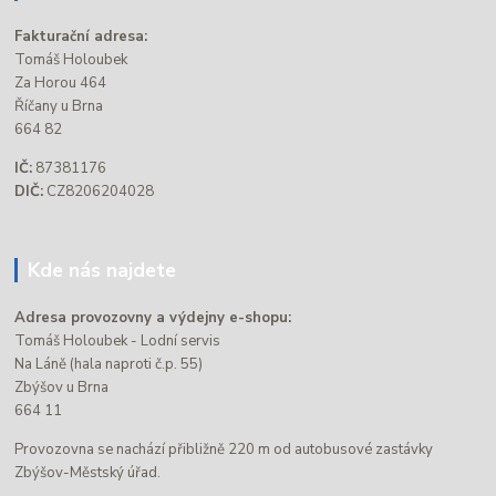
Fakturační adresa:
Tomáš Holoubek
Za Horou 464
Říčany u Brna
664 82
IČ:
87381176
DIČ:
CZ8206204028
Kde nás najdete
Adresa provozovny a výdejny e-shopu:
Tomáš Holoubek - Lodní servis
Na Láně (hala naproti č.p. 55)
Zbýšov u Brna
664 11
Provozovna se nachází přibližně 220 m od autobusové zastávky
Zbýšov-Městský úřad.