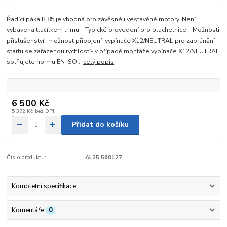
Řadící páka B 85 je vhodná pro závěsné i vestavěné motory. Není
vybavena tlačítkem trimu. Typické provedení pro plachetnice. Možnosti
příslušenství- možnost připojení vypínače X12/NEUTRAL pro zabránění
startu se zařazenou rychlostí- v případě montáže vypínače X12/NEUTRAL
splňujete normu EN ISO...
celý popis
6 500 Kč
5 372 Kč
bez DPH
Přidat do košíku
Číslo produktu:
AL25 568127
Kompletní specifikace
Komentáře
0