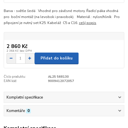
Barva - světle šedá Vhodné pro závěsné motory. Řadící páka vhodná
pro boční montáž (na levobok i pravobok). Materiál : nylon/hliník Pro
připojení je nutný set K25. Kabeláž C5 a C16.
celý popis
2 860 Kč
2 364 Kč
bez DPH
Přidat do košíku
Číslo produktu:
AL25 568130
EAN kód:
9009412072057
Kompletní specifikace
Komentáře
0