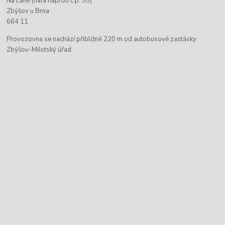
Na Láně (hala naproti č.p. 55)
Zbýšov u Brna
664 11
Provozovna se nachází přibližně 220 m od autobusové zastávky
Zbýšov-Městský úřad.