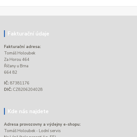
Fakturační údaje
Fakturační adresa:
Tomáš Holoubek
Za Horou 464
Říčany u Brna
664 82
IČ:
87381176
DIČ:
CZ8206204028
Kde nás najdete
Adresa provozovny a výdejny e-shopu:
Tomáš Holoubek - Lodní servis