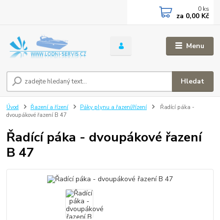
0
ks
za
0,00 Kč
Menu
Hledat
Úvod
Řazení a řízení
Páky plynu a řazení/řízení
Řadící páka -
dvoupákové řazení B 47
Řadící páka - dvoupákové řazení
B 47