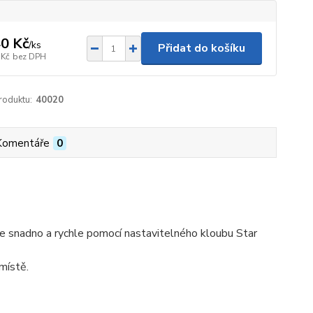
0 Kč
/
ks
Přidat do košíku
 Kč
bez DPH
roduktu:
40020
Komentáře
0
e se snadno a rychle pomocí nastavitelného kloubu Star
místě.