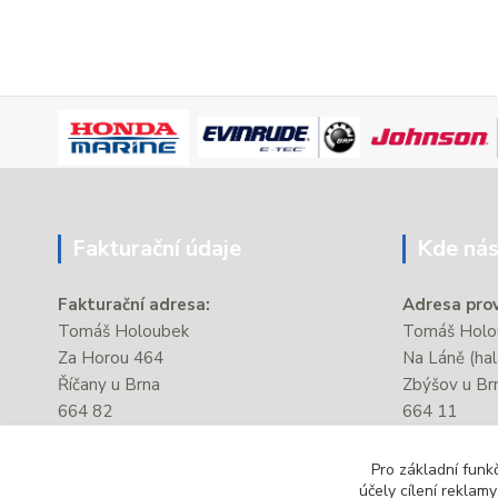
Fakturační údaje
Kde nás
Fakturační adresa:
Adresa prov
Tomáš Holoubek
Tomáš Holou
Za Horou 464
Na Láně (hal
Říčany u Brna
Zbýšov u Br
664 82
664 11
IČ:
87381176
Provozovna s
Pro základní funk
DIČ:
CZ8206204028
autobusové 
účely cílení reklam