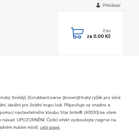
Přihlášení
0
ks
za
0,00 Kč
hrubý (hnědý) (Scrubber/coarse (brown))Hrubý rýžák pro silné
ění, ideální pro čistění trupu lodi. Připevňuje se snadno a
 pomocí nastavitelného kloubu Star brite® (40030) ke všem
 násad. UPOZORNĚNÍ: Čistící efekt vyzkoušejte nejprve na
adném malém místě.
celý popis