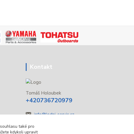
Kontakt
Tomáš Holoubek
+420736720979
info@lodni-servis.cz
 souhlasu také pro
žete kdykoli upravit