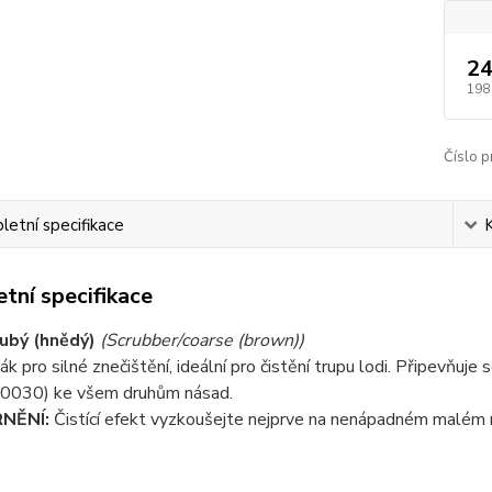
24
198
Číslo p
etní specifikace
tní specifikace
ubý (hnědý)
(Scrubber/coarse (brown))
ák pro silné znečištění, ideální pro čistění trupu lodi. Připevňuj
40030) ke všem druhům násad.
NĚNÍ:
Čistící efekt vyzkoušejte nejprve na nenápadném malém 