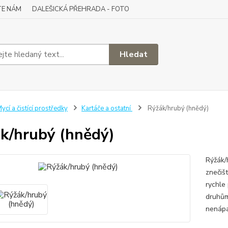
TE NÁM
DALEŠICKÁ PŘEHRADA - FOTO
Hledat
ycí a čistící prostředky
Kartáče a ostatní
Rýžák/hrubý (hnědý)
k/hrubý (hnědý)
Rýžák/
znečišt
rychle
druhům
nenáp