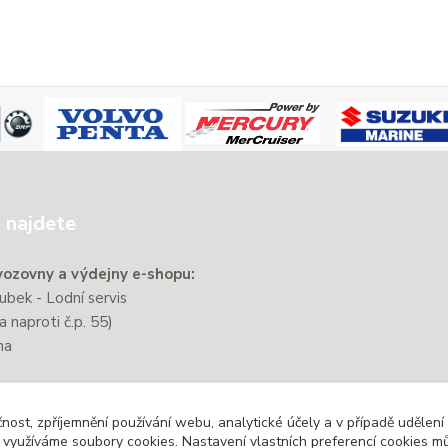
 najdete
ozovny a výdejny e-shopu:
bek - Lodní servis
a naproti č.p. 55)
na
e nachází přibližně 220 m od
čnost, zpříjemnění používání webu, analytické účely a v případě udělení
zastávky Zbýšov-Městský
y využíváme soubory cookies. Nastavení vlastních preferencí cookies mů