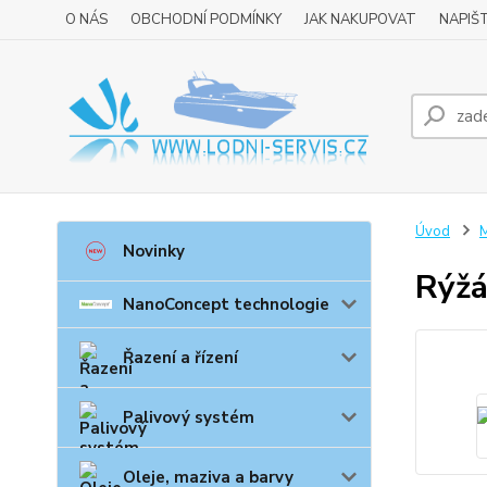
O NÁS
OBCHODNÍ PODMÍNKY
JAK NAKUPOVAT
NAPIŠ
Úvod
M
Novinky
Rýžá
NanoConcept technologie
Řazení a řízení
Palivový systém
Oleje, maziva a barvy