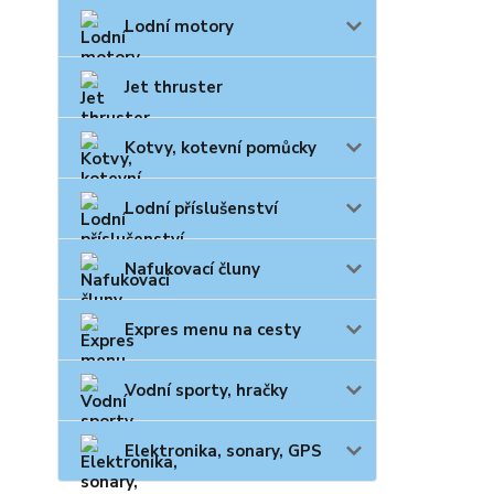
Lodní motory
Jet thruster
Kotvy, kotevní pomůcky
Lodní příslušenství
Nafukovací čluny
Expres menu na cesty
Vodní sporty, hračky
Elektronika, sonary, GPS