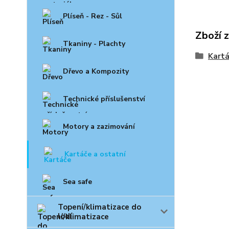
Plíseň - Rez - Sůl
Zboží 
Tkaniny - Plachty
Kartá
Dřevo a Kompozity
Technické příslušenství
Motory a zazimování
Kartáče a ostatní
Sea safe
Topení/klimatizace do
lodí