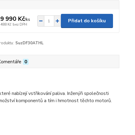
9 990 Kč
/
ks
Přidat do košíku
 488 Kč
bez DPH
roduktu:
SuzDF30ATHL
Komentáře
0
ré nabízejí vstřikování paliva. Inženýři společnosti
množství komponentů a tím i hmotnost těchto motorů.