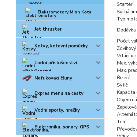
Startér
Suchá hm
Elektromotory Minn Kota
Typ mot
Jet thruster
Dodávka 
Počet vá
Kotvy, kotevní pomůcky
Zdvihový
Vrtání x 
Lodní příslušenství
Max. výk
Max. prac
Řízení
Nafukovací čluny
Sytič
Kapacita 
Expres menu na cesty
Objem nád
Zapalová
Vodní sporty, hračky
Alternát
Trim
Elektronika, sonary, GPS
Převodo
Výfuk