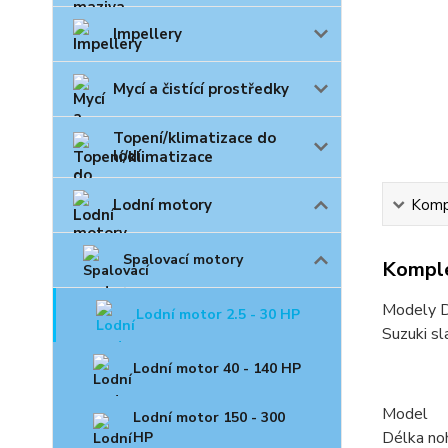
Impellery
Mycí a čistící prostředky
Topení/klimatizace do
lodí
Lodní motory
Kompl
Spalovací motory
Komple
Modely 
Lodní motor 2.5 - 30 HP
Suzuki s
Lodní motor 40 - 140 HP
Model
Lodní motor 150 - 300
Délka no
HP