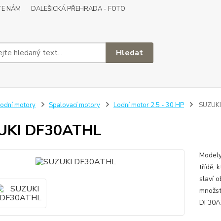
TE NÁM
DALEŠICKÁ PŘEHRADA - FOTO
Hledat
odní motory
Spalovací motory
Lodní motor 2.5 - 30 HP
SUZUKI
UKI DF30ATHL
Modely
třídě, 
slaví 
množst
DF30AT