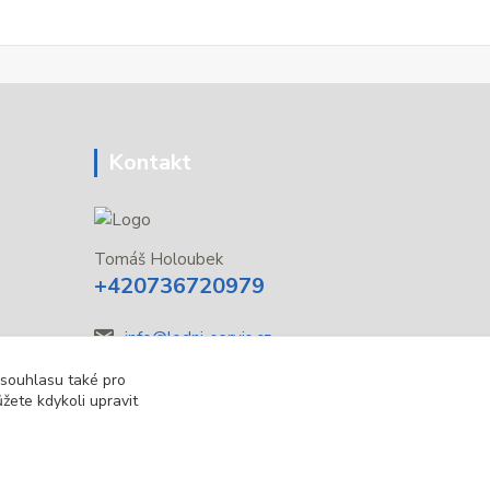
Kontakt
Tomáš Holoubek
+420736720979
info@lodni-servis.cz
 souhlasu také pro
žete kdykoli upravit