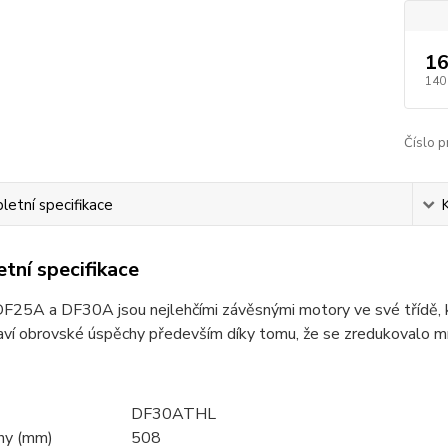
16
140
Číslo p
etní specifikace
tní specifikace
DF25A
a DF30A jsou nejlehčími závěsnými motory ve své třídě, kte
laví obrovské úspěchy především díky tomu, že se zredukovalo 
DF30ATHL
hy (mm)
508