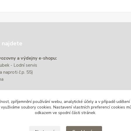
 najdete
ozovny a výdejny e-shopu:
bek - Lodní servis
a naproti č.p. 55)
na
e nachází přibližně 220 m od
čnost, zpříjemnění používání webu, analytické účely a v případě udělení
zastávky Zbýšov-Městský
y využíváme soubory cookies. Nastavení vlastních preferencí cookies mů
odkazem ve spodní části stránek.