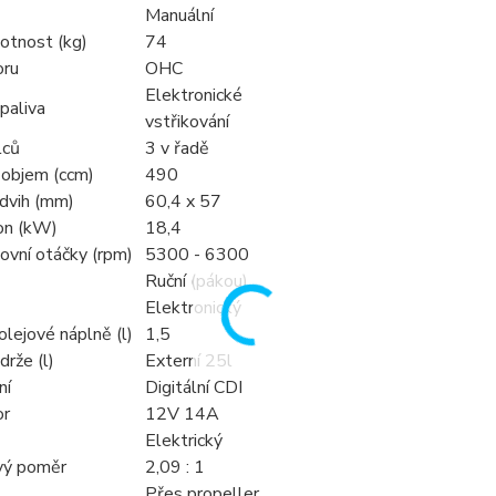
Manuální
otnost (kg)
74
oru
OHC
Elektronické
paliva
vstřikování
lců
3 v řadě
 objem (ccm)
490
zdvih (mm)
60,4 x 57
on (kW)
18,4
ovní otáčky (rpm)
5300 - 6300
Ruční (pákou)
Elektronický
olejové náplně (l)
1,5
rže (l)
Externí 25l
ní
Digitální CDI
or
12V 14A
Elektrický
vý poměr
2,09 : 1
Přes propeller