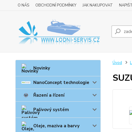
O NÁS
OBCHODNÍ PODMÍNKY
JAK NAKUPOVAT
NAPIŠ
Úvod
L
Novinky
SUZ
NanoConcept technologie
Řazení a řízení
Palivový systém
Oleje, maziva a barvy