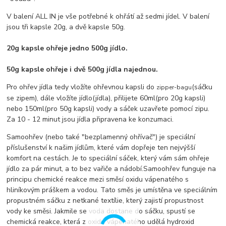
V balení ALL IN je vše potřebné k ohřátí až sedmi jídel. V balení
jsou tři kapsle 20g, a dvě kapsle 50g.
20g kapsle ohřeje jedno 500g jídlo.
50g kapsle ohřeje i dvě 500g jídla najednou.
Pro ohřev jídla tedy vložíte ohřevnou kapsli do
(sáčku
zipper-bagu
se zipem), dále vložíte jídlo(jídla), přilijete 60ml(pro 20g kapsli)
nebo 150ml(pro 50g kapsli) vody a sáček uzavřete pomocí zipu.
Za 10 - 12 minut jsou jídla připravena ke konzumaci.
Samoohřev (nebo také "bezplamenný ohřívač") je speciální
příslušenství k našim jídlům, které vám dopřeje ten nejvýšší
komfort na cestách. Je to speciální sáček, který vám sám ohřeje
jídlo za pár minut, a to bez vařiče a nádobí.Samoohřev funguje na
principu chemické reakce mezi směsí oxidu vápenatého s
hliníkovým práškem a vodou. Tato směs je umístěna ve speciálním
propustném sáčku z netkané textílie, který zajistí propustnost
vody ke směsi. Jakmile se voda dostane do sáčku, spustí se
chemická reakce, která z oxidu vápenatého udělá hydroxid