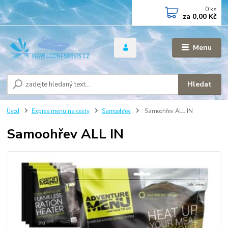
0
ks
za
0,00 Kč
Menu
Hledat
Úvod
Expres menu na cesty
Samoohřev
Samoohřev ALL IN
Samoohřev ALL IN