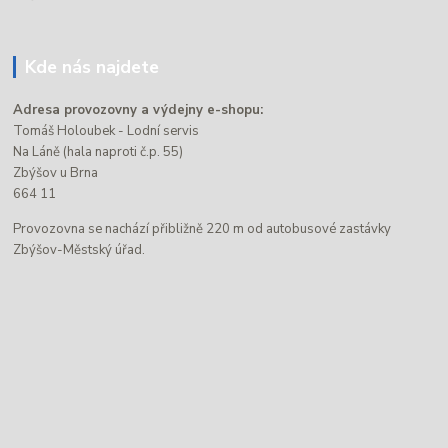
Kde nás najdete
Adresa provozovny a výdejny e-shopu:
Tomáš Holoubek - Lodní servis
Na Láně (hala naproti č.p. 55)
Zbýšov u Brna
664 11
Provozovna se nachází přibližně 220 m od autobusové zastávky
Zbýšov-Městský úřad.