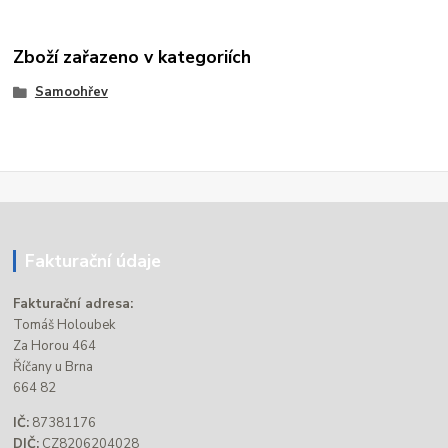
Zboží zařazeno v kategoriích
Samoohřev
Fakturační údaje
Fakturační adresa:
Tomáš Holoubek
Za Horou 464
Říčany u Brna
664 82
IČ:
87381176
DIČ:
CZ8206204028