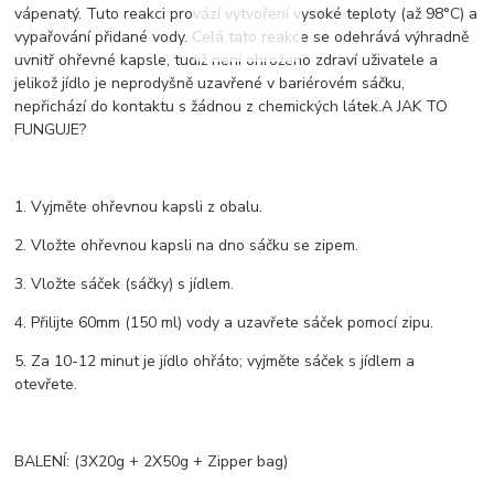
vápenatý. Tuto reakci provází vytvoření vysoké teploty (až 98°C) a
vypařování přidané vody. Celá tato reakce se odehrává výhradně
uvnitř ohřevné kapsle, tudíž není ohroženo zdraví uživatele a
jelikož jídlo je neprodyšně uzavřené v bariérovém sáčku,
nepřichází do kontaktu s žádnou z chemických látek.A JAK TO
FUNGUJE?
1. Vyjměte ohřevnou kapsli z obalu.
2. Vložte ohřevnou kapsli na dno sáčku se zipem.
3. Vložte sáček (sáčky) s jídlem.
4. Přilijte 60mm (150 ml) vody a uzavřete sáček pomocí zipu.
5. Za 10-12 minut je jídlo ohřáto; vyjměte sáček s jídlem a
otevřete.
BALENÍ: (3X20g + 2X50g + Zipper bag)