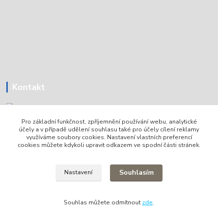
Kontakt
Pro základní funkčnost, zpříjemnění používání webu, analytické
Tomáš Holoubek
účely a v případě udělení souhlasu také pro účely cílení reklamy
+420736720979
využíváme soubory cookies. Nastavení vlastních preferencí
cookies můžete kdykoli upravit odkazem ve spodní části stránek.
info@lodni-servis.cz
Souhlasím
Nastavení
Souhlas můžete odmítnout
zde
.
Vytvořeno na
Eshop-rychle.cz