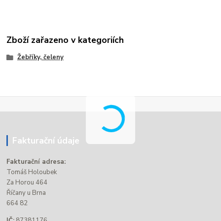
Zboží zařazeno v kategoriích
Žebříky, čeleny
Fakturační údaje
Fakturační adresa:
Tomáš Holoubek
Za Horou 464
Říčany u Brna
664 82
IČ:
87381176