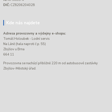
DIČ:
CZ8206204028
Kde nás najdete
Adresa provozovny a výdejny e-shopu:
Tomáš Holoubek - Lodní servis
Na Láně (hala naproti č.p. 55)
Zbýšov u Brna
664 11
Provozovna se nachází přibližně 220 m od autobusové zastávky
Zbýšov-Městský úřad.