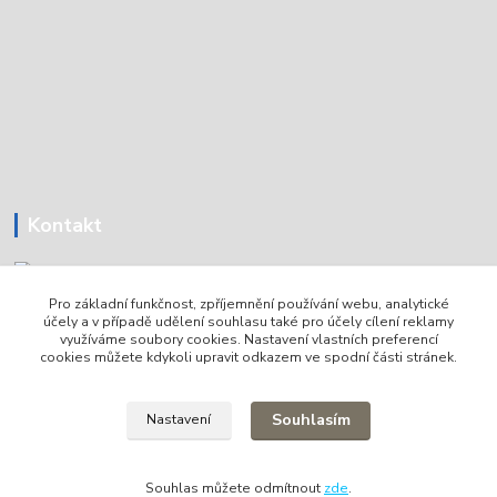
Kontakt
Pro základní funkčnost, zpříjemnění používání webu, analytické
Tomáš Holoubek
účely a v případě udělení souhlasu také pro účely cílení reklamy
+420736720979
využíváme soubory cookies. Nastavení vlastních preferencí
cookies můžete kdykoli upravit odkazem ve spodní části stránek.
info@lodni-servis.cz
Souhlasím
Nastavení
Souhlas můžete odmítnout
zde
.