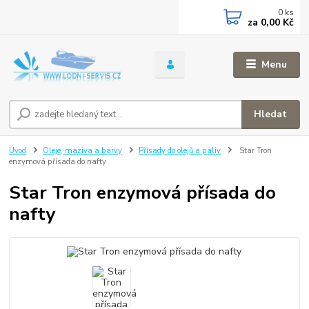
0
ks
za
0,00 Kč
Menu
Hledat
Úvod
Oleje, maziva a barvy
Přísady do olejů a paliv
Star Tron
enzymová přísada do nafty
Star Tron enzymová přísada do
nafty