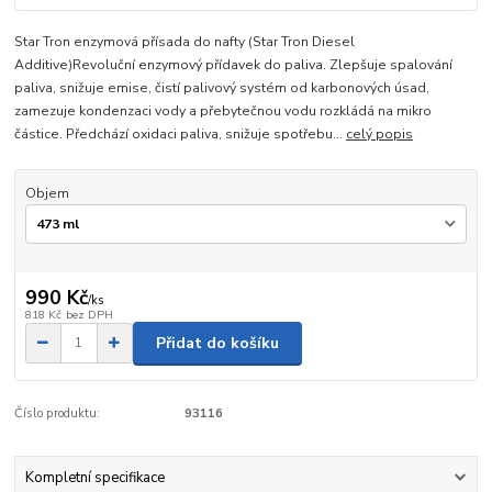
Star Tron enzymová přísada do nafty (Star Tron Diesel
Additive)Revoluční enzymový přídavek do paliva. Zlepšuje spalování
paliva, snižuje emise, čistí palivový systém od karbonových úsad,
zamezuje kondenzaci vody a přebytečnou vodu rozkládá na mikro
částice. Předchází oxidaci paliva, snižuje spotřebu...
celý popis
Objem
990 Kč
/
ks
818 Kč
bez DPH
Přidat do košíku
Číslo produktu:
93116
Kompletní specifikace