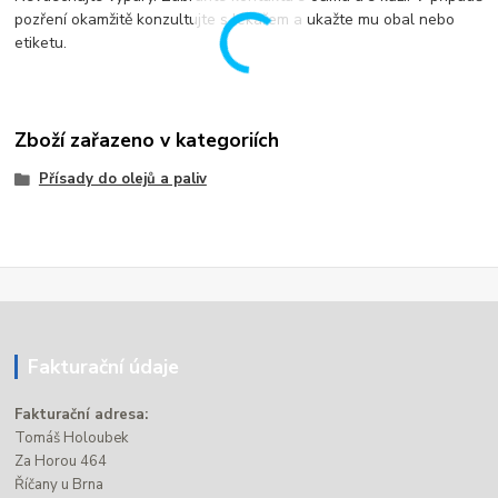
pozření okamžitě konzultujte s lékařem a ukažte mu obal nebo
etiketu.
Zboží zařazeno v kategoriích
Přísady do olejů a paliv
Fakturační údaje
Fakturační adresa:
Tomáš Holoubek
Za Horou 464
Říčany u Brna