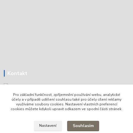
Kontakt
Pro základní funkčnost, zpříjemnění používání webu, analytické
Tomáš Holoubek
účely a v případě udělení souhlasu také pro účely cílení reklamy
+420736720979
využíváme soubory cookies. Nastavení vlastních preferencí
cookies můžete kdykoli upravit odkazem ve spodní části stránek.
info@lodni-servis.cz
Souhlasím
Nastavení