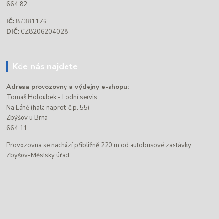
664 82
IČ:
87381176
DIČ:
CZ8206204028
Kde nás najdete
Adresa provozovny a výdejny e-shopu:
Tomáš Holoubek - Lodní servis
Na Láně (hala naproti č.p. 55)
Zbýšov u Brna
664 11
Provozovna se nachází přibližně 220 m od autobusové zastávky
Zbýšov-Městský úřad.