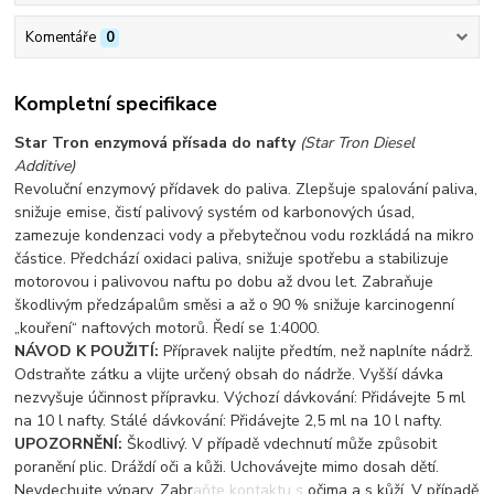
Komentáře
0
Kompletní specifikace
Star Tron enzymová přísada do nafty
(Star Tron Diesel
Additive)
Revoluční enzymový přídavek do paliva. Zlepšuje spalování paliva,
snižuje emise, čistí palivový systém od karbonových úsad,
zamezuje kondenzaci vody a přebytečnou vodu rozkládá na mikro
částice. Předchází oxidaci paliva, snižuje spotřebu a stabilizuje
motorovou i palivovou naftu po dobu až dvou let. Zabraňuje
škodlivým předzápalům směsi a až o 90 % snižuje karcinogenní
„kouření“ naftových motorů. Ředí se 1:4000.
NÁVOD K POUŽITÍ:
Přípravek nalijte předtím, než naplníte nádrž.
Odstraňte zátku a vlijte určený obsah do nádrže. Vyšší dávka
nezvyšuje účinnost přípravku. Výchozí dávkování: Přidávejte 5 ml
na 10 l nafty. Stálé dávkování: Přidávejte 2,5 ml na 10 l nafty.
UPOZORNĚNÍ:
Škodlivý. V případě vdechnutí může způsobit
poranění plic. Dráždí oči a kůži. Uchovávejte mimo dosah dětí.
Nevdechujte výpary. Zabraňte kontaktu s očima a s kůží. V případě