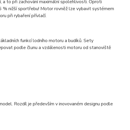
, a to při zachování maximální spolehlivosti. Oproti
 % nižší sportřebu! Motor rovněž lze vybavit systémem
u při rybaření přívlačí.
ákladních funkcí lodního motoru a budíků. Sety
natypovat podle člunu a vzdálenosti motoru od stanoviště
 model. Rozdíl je především v inovovaném designu podle