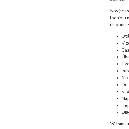
Nový bare
lodnímu 
disponuje
Otá
V z
Ča
Úhe
Ryc
Inf
Mot
Dob
Vzd
Nap
Tep
Dia
Většinu ú