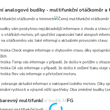
ní analogové budíky - multifunkční otáčkoměr a 
 budíky vám poskytnou nejzákladnější informace o chodu a stav
 o otáčkách motoru, při spuštění zapalování také alespoň inform
 na otáčkoměru vás také informují o aktuálním provozním stavu:
trolka Check engine informuje o chybovém stavu, díky spolupráci
žích.
trolka Temp vás informuje v případě, že došlo k potížím s chlaz
trolka Oil vás informuje v případě, že došlo k snížení tlaku oleje 
trolka Rev vás informuje o přetočení motoru.
zobrazuje aktuální informaci o naklopení lodního motoru. Díky 
imální rychlosti a výrazně nižší spotřeby. Oba zmíněné budíky lz
 barevný multifunkční budík MFG