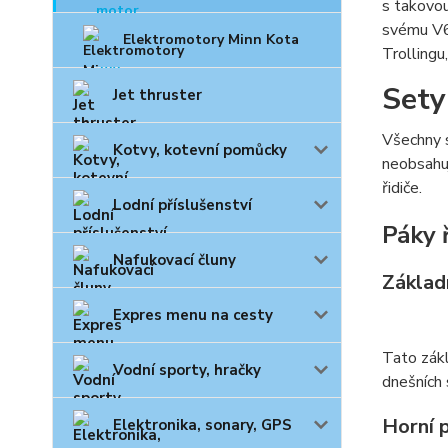
s takovou
svému V6
Elektromotory Minn Kota
Trollingu
Sety
Jet thruster
Všechny s
Kotvy, kotevní pomůcky
neobsahuj
řidiče.
Lodní příslušenství
Páky 
Nafukovací čluny
Základn
Expres menu na cesty
Tato zákl
Vodní sporty, hračky
dnešních 
Horní 
Elektronika, sonary, GPS