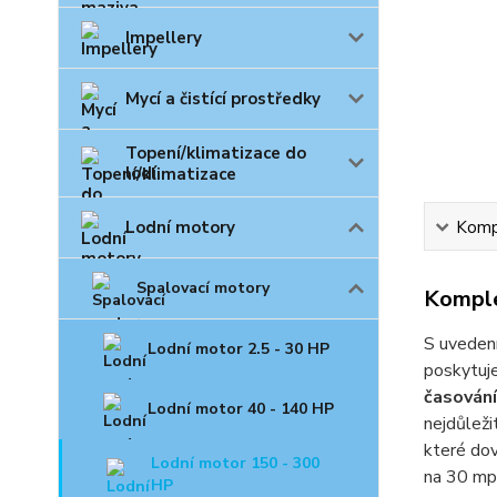
Impellery
Mycí a čistící prostředky
Topení/klimatizace do
lodí
Lodní motory
Kompl
Spalovací motory
Komple
S uveden
Lodní motor 2.5 - 30 HP
poskytuje
časování
Lodní motor 40 - 140 HP
nejdůleži
které dov
Lodní motor 150 - 300
na 30 mph
HP