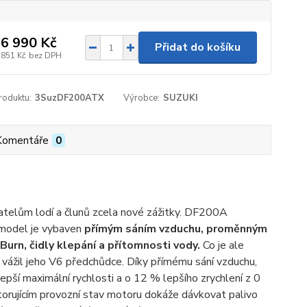
6 990 Kč
Přidat do košíku
 851 Kč
bez DPH
roduktu:
3SuzDF200ATX
Výrobce:
SUZUKI
Komentáře
0
elům lodí a člunů zcela nové zážitky. DF200A
 model je vybaven
přímým sáním vzduchu, proměnným
urn, čidly klepání a přítomnosti vody.
Co je ale
vážil jeho V6 předchůdce. Díky přímému sání vzduchu,
epší maximální rychlosti a o 12 % lepšího zrychlení z 0
torujícím provozní stav motoru dokáže dávkovat palivo