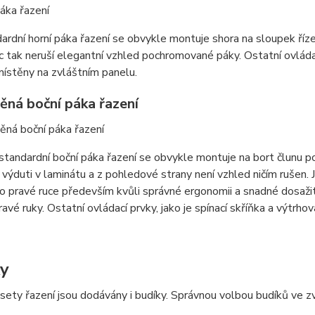
rdní horní páka řazení se obvykle montuje shora na sloupek říze
nic tak neruší elegantní vzhled pochromované páky. Ostatní ovládací
ístěny na zvláštním panelu.
ěná boční páka řazení
tandardní boční páka řazení se obvykle montuje na bort člunu po
 výduti v laminátu a z pohledové strany není vzhled ničím rušen. 
 pravé ruce především kvůli správné ergonomii a snadné dosažitel
avé ruky. Ostatní ovládací prvky, jako je spínací skříňka a výtrh
y
sety řazení jsou dodávány i budíky. Správnou volbou budíků ve 