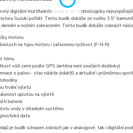
vný digitální multifunkční budík je to technologicky nejvyspělejší
motoru Suzuki pořídit. Tento budík dokáže ze svého 3,5" barev
 denním a nočním zobrazením. Tento budík dokáže zobrazit násled
čky motoru
ávislosti na typu motoru i zařazenou rychlost (F-N-R)
s
l trimu
hlost vůči zemi podle GPS (anténa není součástí dodávky)
ormace o palivu - stav nádrže (nádrží) a aktuální i průměrnou spo
ohodiny
u trvání výletu
álenost uplutou na výletě
ětí baterie
lotu vody v chladicím systému
gnostická data
dajů je budík schopen zobrazit jak v analogové, tak i digitální po