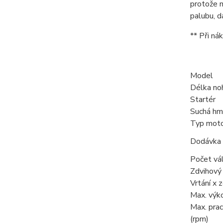
protože m
palubu, d
** Při ná
Model
Délka no
Startér
Suchá hm
Typ mot
Dodávka 
Počet vá
Zdvihový
Vrtání x 
Max. výk
Max. prac
(rpm)