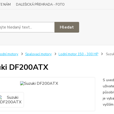
TE NÁM
DALEŠICKÁ PŘEHRADA - FOTO
Hledat
odní motory
Spalovací motory
Lodní motor 150 - 300 HP
Suzu
uki DF200ATX
S uved
uživat
působi
je vyb
vyšším