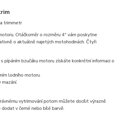
trim
u motoru. Otáčkoměr o rozměru 4" vám poskytne
ativně o aktuálně najetých motohodinách. Čtyři
 s pípáním bzučáku motoru získáte konkrétní informaci o
ením lodního motoru.
v mazání.
správnému vytrimování potom můžete docílit výrazně
e dodat v černé nebo bílé barvě.