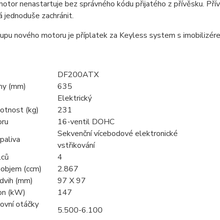
otor nenastartuje bez správného kódu přijatého z přívěsku. Přívě
á jednoduše zachránit.
kupu nového motoru je příplatek za Keyless system s imobilizér
DF200ATX
hy (mm)
635
Elektrický
otnost (kg)
231
oru
16-ventil DOHC
Sekvenční vícebodové elektronické
paliva
vstřikování
lců
4
 objem (ccm)
2.867
zdvih (mm)
97 X 97
on (kW)
147
ovní otáčky
5.500-6.100