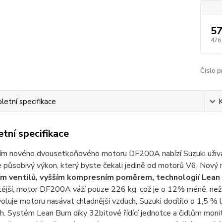
57
476
Číslo p
etní specifikace
tní specifikace
ím nového dvousetkoňového motoru DF200A nabízí Suzuki uživat
 působivý výkon, který byste čekali jedině od motorů V6. Nový
m ventilů, vyšším kompresním poměrem, technologií Lean B
tější, motor DF200A váží pouze 226 kg, což je o 12% méně, než 
oluje motoru nasávat chladnější vzduch, Suzuki docílilo o 1,5 % l
. Systém Lean Burn díky 32bitové řídící jednotce a čidlům moni