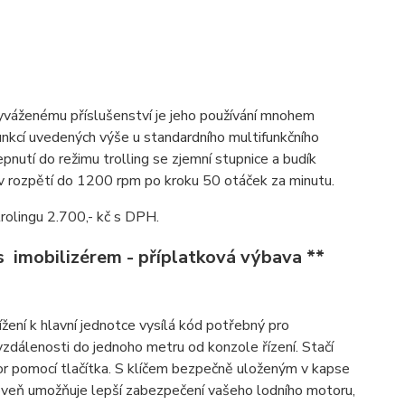
vyváženému příslušenství je jeho používání mnohem
funkcí uvedených výše u standardního multifunkčního
epnutí do režimu trolling se zjemní stupnice a budík
 v rozpětí do 1200 rpm po kroku 50 otáček za minutu.
rolingu 2.700,- kč s DPH.
s imobilizérem - příplatková výbava **
žení k hlavní jednotce vysílá kód potřebný pro
vzdálenosti do jednoho metru od konzole řízení. Stačí
tor pomocí tlačítka. S klíčem bezpečně uloženým v kapse
ároveň umožňuje lepší zabezpečení vašeho lodního motoru,