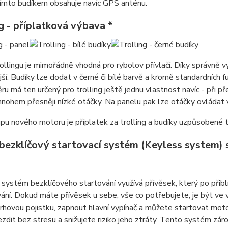
tímto budíkem obsahuje navíc GPS anténu.
g - příplatková výbava *
ollingu je mimořádně vhodná pro rybolov přívlačí. Díky správně 
ší. Budíky lze dodat v černé či bílé barvě a kromě standardních 
u má ten určený pro trolling ještě jednu vlastnost navíc - při př
nohem přesněji nízké otáčky. Na panelu pak lze otáčky ovládat
upu nového motoru je příplatek za trolling a budíky uzpůsobené t
 bezklíčový startovací systém (Keyless system) 
systém bezklíčového startování využívá přívěsek, který po přiblí
ání. Dokud máte přívěsek u sebe, vše co potřebujete, je být ve 
trhovou pojistku, zapnout hlavní vypínač a můžete startovat mo
zdit bez stresu a snižujete riziko jeho ztráty. Tento systém z