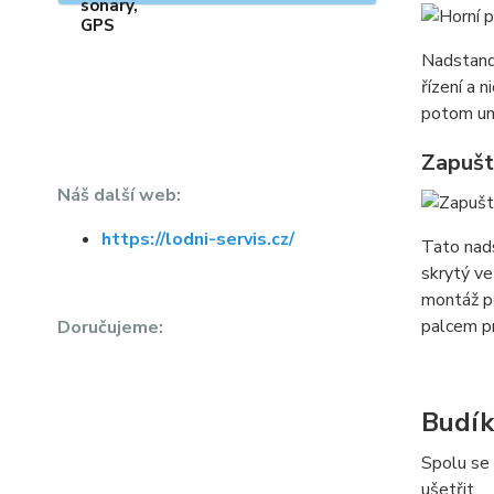
Nadstanda
řízení a 
potom um
Zapušt
Náš další web:
https://lodni-servis.cz/
Tato nads
skrytý ve
montáž po
palcem pr
Doručujeme:
Budík
Spolu se 
ušetřit.