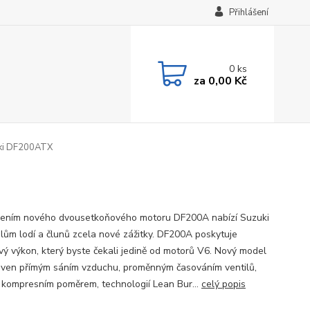
Přihlášení
0
ks
za
0,00 Kč
ki DF200ATX
ením nového dvousetkoňového motoru DF200A nabízí Suzuki
elům lodí a člunů zcela nové zážitky. DF200A poskytuje
vý výkon, který byste čekali jedině od motorů V6. Nový model
aven přímým sáním vzduchu, proměnným časováním ventilů,
 kompresním poměrem, technologií Lean Bur...
celý popis