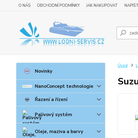
O NÁS
OBCHODNÍ PODMÍNKY
JAK NAKUPOVAT
NAPIŠ
Úvod
L
Novinky
Suz
NanoConcept technologie
Řazení a řízení
Palivový systém
Oleje, maziva a barvy