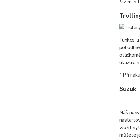
řazení s 
Trollin
Funkce tr
pohodlněj
otáčkoměr
ukazuje m
* Při nák
Suzuki
Náš nový 
nastartov
vložit vý
můžete je