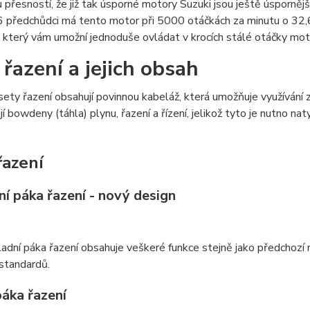
 přesností, že již tak úsporné motory Suzuki jsou ještě úspornější
 předchůdci má tento motor při 5000 otáčkách za minutu o 32,6
, který vám umožní jednoduše ovládat v krocích stálé otáčky motor
 řazení a jejich obsah
ety řazení obsahují povinnou kabeláž, která umožňuje využívání z
í bowdeny (táhla) plynu, řazení a řízení, jelikož tyto je nutno 
řazení
í páka řazení - nový design
adní páka řazení obsahuje veškeré funkce stejně jako předchozí
standardů.
páka řazení