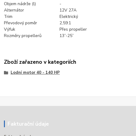
Objem nádrže (l)
-
Alternátor
12V 27A
Trim
Elektrický
Převodový poměr
2,59:1
Výfuk
Přes propeller
Rozměry propellerů
13”-25”
Zboží zařazeno v kategoriích
Lodní motor 40 - 140 HP
Fakturační údaje