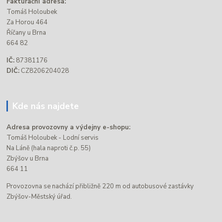
Fakturační adresa:
Tomáš Holoubek
Za Horou 464
Říčany u Brna
664 82
IČ:
87381176
DIČ:
CZ8206204028
Kde nás najdete
Adresa provozovny a výdejny e-shopu:
Tomáš Holoubek - Lodní servis
Na Láně (hala naproti č.p. 55)
Zbýšov u Brna
664 11
Provozovna se nachází přibližně 220 m od autobusové zastávky
Zbýšov-Městský úřad.