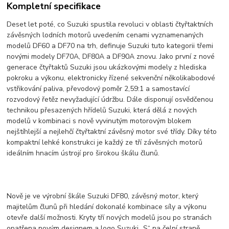
Kompletní specifikace
Deset let poté, co Suzuki spustila revoluci v oblasti čtyřtaktních
závěsných lodních motorů uvedením cenami vyznamenaných
modelů DF60 a DF70 na trh, definuje Suzuki tuto kategorii třemi
novými modely DF70A, DF80A a DF90A znovu. Jako první z nové
generace čtyřtaktů Suzuki jsou ukázkovými modely z hlediska
pokroku a výkonu, elektronicky řízené sekvenční několikabodové
vstřikování paliva, převodový poměr 2,59:1 a samostavící
rozvodový řetěz nevyžadující údržbu. Dále disponují osvědčenou
technikou přesazených hřídelů Suzuki, která dělá z nových
modelů v kombinaci s nově vyvinutým motorovým blokem
nejštíhlejší a nejlehčí čtyřtaktní závěsný motor své třídy. Díky této
kompaktní lehké konstrukci je každý ze tří závěsných motorů
ideálním hnacím ústrojí pro širokou škálu člunů.
Nově je ve výrobní škále Suzuki DF80, závěsný motor, který
majitelům člunů při hledání dokonalé kombinace síly a výkonu
otevře další možnosti. Kryty tří nových modelů jsou po stranách
opatřena novým designem a logo Suzuki „S“ na čelní straně