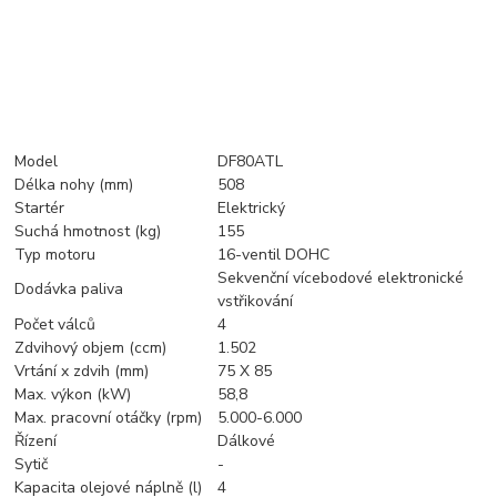
Model
DF80ATL
Délka nohy (mm)
508
Startér
Elektrický
Suchá hmotnost (kg)
155
Typ motoru
16-ventil DOHC
Sekvenční vícebodové elektronické
Dodávka paliva
vstřikování
Počet válců
4
Zdvihový objem (ccm)
1.502
Vrtání x zdvih (mm)
75 X 85
Max. výkon (kW)
58,8
Max. pracovní otáčky (rpm)
5.000-6.000
Řízení
Dálkové
Sytič
-
Kapacita olejové náplně (l)
4