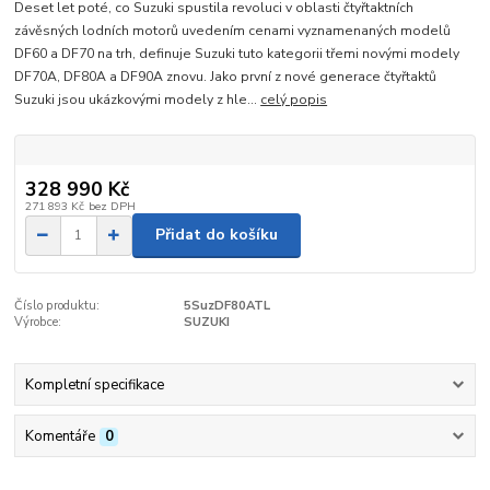
Deset let poté, co Suzuki spustila revoluci v oblasti čtyřtaktních
závěsných lodních motorů uvedením cenami vyznamenaných modelů
DF60 a DF70 na trh, definuje Suzuki tuto kategorii třemi novými modely
DF70A, DF80A a DF90A znovu. Jako první z nové generace čtyřtaktů
Suzuki jsou ukázkovými modely z hle...
celý popis
328 990 Kč
271 893 Kč
bez DPH
Přidat do košíku
Číslo produktu:
5SuzDF80ATL
Výrobce:
SUZUKI
Kompletní specifikace
Komentáře
0