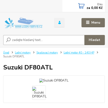
0
ks
za
0,00 Kč
Menu
Hledat
Úvod
Lodní motory
Spalovací motory
Lodní motor 40 - 140 HP
Suzuki DF80ATL
Suzuki DF80ATL