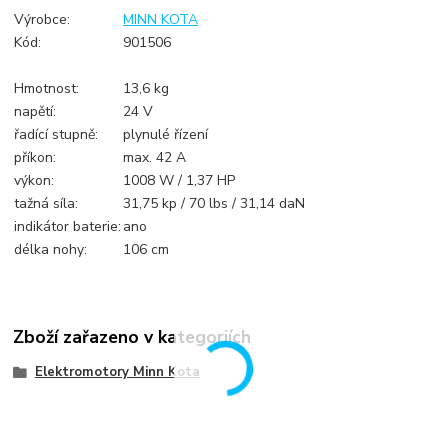
Výrobce:
MINN KOTA
Kód:
901506
Hmotnost:
13,6 kg
napětí:
24 V
řadící stupně:
plynulé řízení
příkon:
max. 42 A
výkon:
1008 W / 1,37 HP
tažná síla:
31,75 kp / 70 lbs / 31,14 daN
indikátor baterie:
ano
délka nohy:
106 cm
Zboží zařazeno v kategoriích
Elektromotory Minn Kota