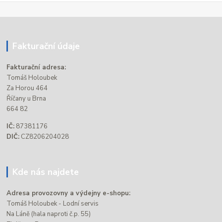
Fakturační údaje
Fakturační adresa:
Tomáš Holoubek
Za Horou 464
Říčany u Brna
664 82
IČ:
87381176
DIČ:
CZ8206204028
Kde nás najdete
Adresa provozovny a výdejny e-shopu:
Tomáš Holoubek - Lodní servis
Na Láně (hala naproti č.p. 55)