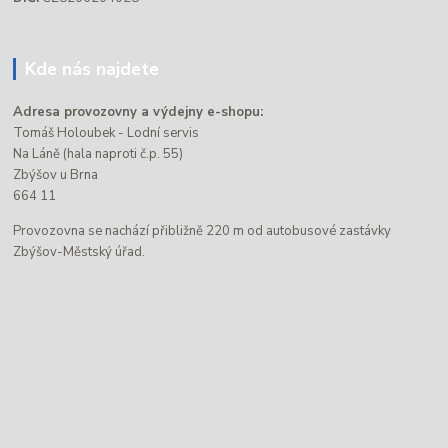
Kde nás najdete
Adresa provozovny a výdejny e-shopu:
Tomáš Holoubek - Lodní servis
Na Láně (hala naproti č.p. 55)
Zbýšov u Brna
664 11
Provozovna se nachází přibližně 220 m od autobusové zastávky
Zbýšov-Městský úřad.