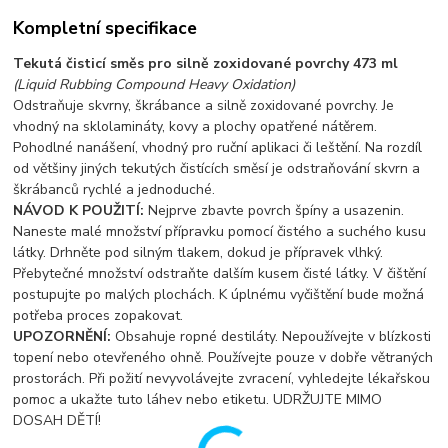
Kompletní specifikace
Tekutá čisticí směs pro silně zoxidované povrchy 473 ml
(Liquid Rubbing Compound Heavy Oxidation)
Odstraňuje skvrny, škrábance a silně zoxidované povrchy. Je
vhodný na sklolamináty, kovy a plochy opatřené nátěrem.
Pohodlné nanášení, vhodný pro ruční aplikaci či leštění. Na rozdíl
od většiny jiných tekutých čistících směsí je odstraňování skvrn a
škrábanců rychlé a jednoduché.
NÁVOD K POUŽITÍ:
Nejprve zbavte povrch špíny a usazenin.
Naneste malé množství přípravku pomocí čistého a suchého kusu
látky. Drhněte pod silným tlakem, dokud je přípravek vlhký.
Přebytečné množství odstraňte dalším kusem čisté látky. V čištění
postupujte po malých plochách. K úplnému vyčištění bude možná
potřeba proces zopakovat.
UPOZORNĚNÍ:
Obsahuje ropné destiláty. Nepoužívejte v blízkosti
topení nebo otevřeného ohně. Používejte pouze v dobře větraných
prostorách. Při požití nevyvolávejte zvracení, vyhledejte lékařskou
pomoc a ukažte tuto láhev nebo etiketu. UDRŽUJTE MIMO
DOSAH DĚTÍ!