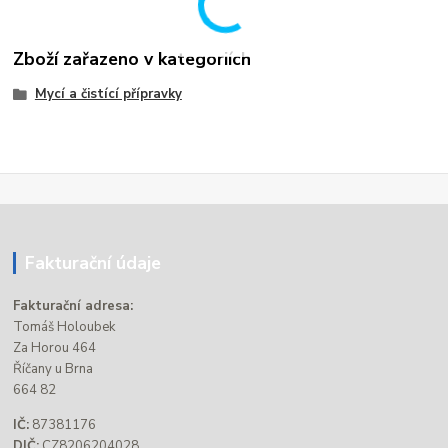
Zboží zařazeno v kategoriích
Mycí a čistící přípravky
Fakturační údaje
Fakturační adresa:
Tomáš Holoubek
Za Horou 464
Říčany u Brna
664 82
IČ:
87381176
DIČ:
CZ8206204028