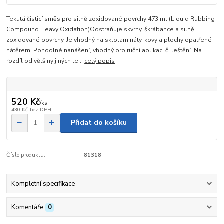
Tekutá čisticí směs pro silně zoxidované povrchy 473 ml (Liquid Rubbing
Compound Heavy Oxidation)Odstraňuje skvrny, škrábance a silně
zoxidované povrchy. Je vhodný na sklolamináty, kovy a plochy opatřené
nátěrem. Pohodlné nanášení, vhodný pro ruční aplikaci či leštění. Na
rozdíl od většiny jiných te...
celý popis
520 Kč
/
ks
430 Kč
bez DPH
Přidat do košíku
Číslo produktu:
81318
Kompletní specifikace
Komentáře
0