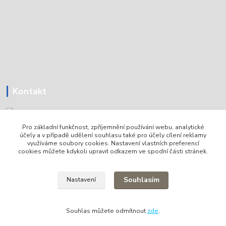
Kontakt
Pro základní funkčnost, zpříjemnění používání webu, analytické
Tomáš Holoubek
účely a v případě udělení souhlasu také pro účely cílení reklamy
+420736720979
využíváme soubory cookies. Nastavení vlastních preferencí
cookies můžete kdykoli upravit odkazem ve spodní části stránek.
info@lodni-servis.cz
Souhlasím
Nastavení
Souhlas můžete odmítnout
zde
.
Vytvořeno na
Eshop-rychle.cz