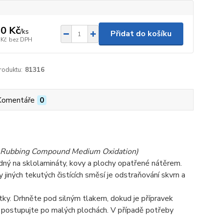
0 Kč
/
ks
Přidat do košíku
 Kč
bez DPH
roduktu:
81316
Komentáře
0
 Rubbing Compound Medium Oxidation)
dný na sklolamináty, kovy a plochy opatřené nátěrem.
y jiných tekutých čistících směsí je odstraňování skvrn a
tky. Drhněte pod silným tlakem, dokud je přípravek
í postupujte po malých plochách. V případě potřeby