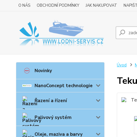
O NÁS
OBCHODNÍ PODMÍNKY
JAK NAKUPOVAT
NAPIŠ
Úvod
M
Novinky
Teku
NanoConcept technologie
Řazení a řízení
Palivový systém
Oleje, maziva a barvy