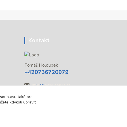
Kontakt
Tomáš Holoubek
+420736720979
info@lodni-servis.cz
 souhlasu také pro
žete kdykoli upravit