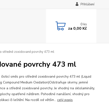
Přihlášení
0
ks
za
0,00 Kč
pro středně zoxidované povrchy 473 ml
idované povrchy 473 ml
 čisticí směs pro středně zoxidované povrchy 473 ml (Liquid
g Compound Medium Oxidation)Odstraňuje skvrny, jemné
nce a středně zoxidované povrchy. Je vhodný na sklolamináty,
 plochy opatřené nátěrem. Pohodlné nanášení, vhodný pro
plikaci či leštění. Na rozdíl od většin...
celý popis