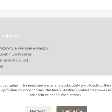
 najdete
ozovny a výdejny e-shopu:
bek - Lodní servis
a naproti č.p. 55)
na
e nachází přibližně 220 m od
čnost, zpříjemnění používání webu, analytické účely a v případě udělení
zastávky Zbýšov-Městský
y využíváme soubory cookies. Nastavení vlastních preferencí cookies mů
odkazem ve spodní části stránek.
Souhlasím
Nastavení