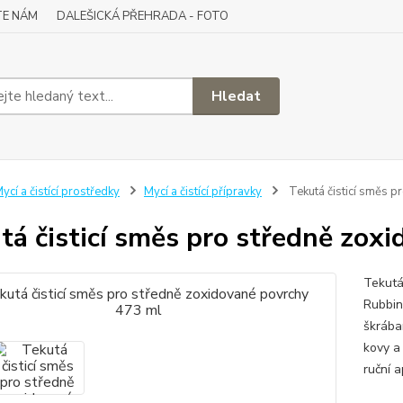
TE NÁM
DALEŠICKÁ PŘEHRADA - FOTO
Hledat
ycí a čistící prostředky
Mycí a čistící přípravky
Tekutá čisticí směs 
tá čisticí směs pro středně zox
Tekutá
Rubbin
škrába
kovy a
ruční a