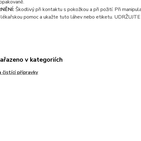
 opakovaně.
NĚNÍ:
Škodlivý při kontaktu s pokožkou a při požití. Při manipul
 lékařskou pomoc a ukažte tuto láhev nebo etiketu. UDRŽU
zařazeno v kategoriích
 čistící přípravky