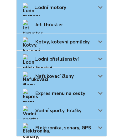
Lodní motory
Jet thruster
Kotvy, kotevní pomůcky
Lodní příslušenství
Nafukovací čluny
Expres menu na cesty
Vodní sporty, hračky
Elektronika, sonary, GPS