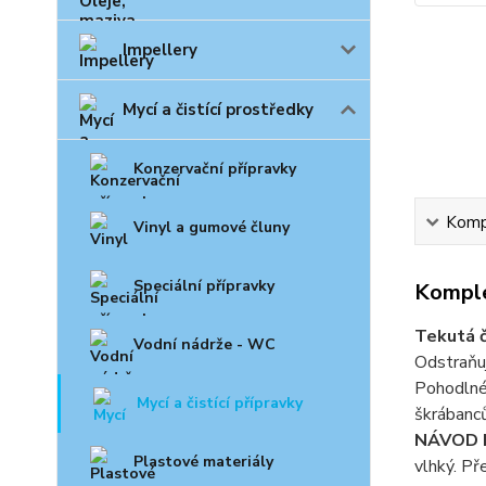
Impellery
Mycí a čistící prostředky
Konzervační přípravky
Kompl
Vinyl a gumové čluny
Speciální přípravky
Komple
Tekutá č
Vodní nádrže - WC
Odstraňuj
Pohodlné 
Mycí a čistící přípravky
škrábanců
NÁVOD K
Plastové materiály
vlhký. Př