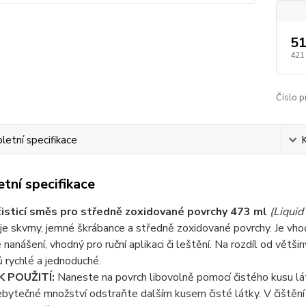
51
421
Číslo p
etní specifikace
tní specifikace
isticí směs pro středně zoxidované povrchy 473 ml
(Liquid
e skvrny, jemné škrábance a středně zoxidované povrchy. Je vho
nanášení, vhodný pro ruční aplikaci či leštění. Na rozdíl od většin
 rychlé a jednoduché.
 POUŽITÍ:
Naneste na povrch libovolně pomocí čistého kusu lá
ebytečné množství odstraňte dalším kusem čisté látky. V čištěn