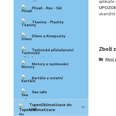
aplikujte
UPOZOR
Plíseň - Rez - Sůl
okamžitě
Tkaniny - Plachty
Dřevo a Kompozity
Zboží 
Technické příslušenství
Mycí a
Motory a zazimování
Kartáče a ostatní
Sea safe
Topení/klimatizace do
lodí