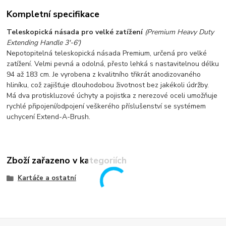
Kompletní specifikace
Teleskopická násada pro velké zatížení
(Premium Heavy Duty
Extending Handle 3'-6')
Nepotopitelná teleskopická násada Premium, určená pro velké
zatížení. Velmi pevná a odolná, přesto lehká s nastavitelnou délku
94 až 183 cm. Je vyrobena z kvalitního třikrát anodizovaného
hliníku, což zajišťuje dlouhodobou životnost bez jakékoli údržby.
Má dva protiskluzové úchyty a pojistka z nerezové oceli umožňuje
rychlé připojení/odpojení veškerého příslušenství se systémem
uchycení Extend-A-Brush.
Zboží zařazeno v kategoriích
Kartáče a ostatní