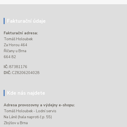
Fakturační údaje
Fakturační adresa:
Tomáš Holoubek
Za Horou 464
Říčany u Brna
664 82
IČ:
87381176
DIČ:
CZ8206204028
Kde nás najdete
Adresa provozovny a výdejny e-shopu:
Tomáš Holoubek - Lodní servis
Na Láně (hala naproti č.p. 55)
Zbýšov u Brna