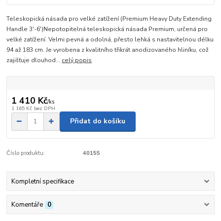
Teleskopická násada pro velké zatížení (Premium Heavy Duty Extending
Handle 3'-6')Nepotopitelná teleskopická násada Premium, určená pro
velké zatížení. Velmi pevná a odolná, přesto lehká s nastavitelnou délku
94 až 183 cm. Je vyrobena z kvalitního třikrát anodizovaného hliníku, což
zajišťuje dlouhod...
celý popis
1 410 Kč
/
ks
1 165 Kč
bez DPH
Přidat do košíku
Číslo produktu:
40155
Kompletní specifikace
Komentáře
0