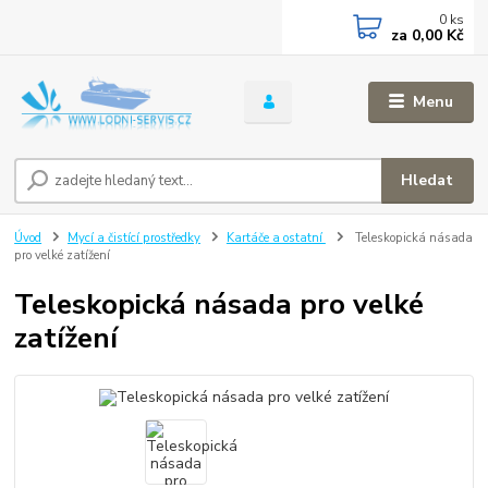
0
ks
za
0,00 Kč
Menu
Hledat
Úvod
Mycí a čistící prostředky
Kartáče a ostatní
Teleskopická násada
pro velké zatížení
Teleskopická násada pro velké
zatížení