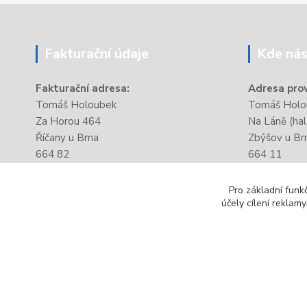
Fakturační údaje
Kde nás
Fakturační adresa:
Adresa prov
Tomáš Holoubek
Tomáš Holou
Za Horou 464
Na Láně (hal
Říčany u Brna
Zbýšov u Br
664 82
664 11
IČ:
87381176
Provozovna s
Pro základní funk
DIČ:
CZ8206204028
autobusové 
účely cílení reklam
úřad.