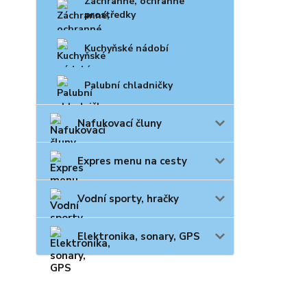
Záchranné, ochranné
prostředky
Kuchyňské nádobí
Palubní chladničky
Nafukovací čluny
Expres menu na cesty
Vodní sporty, hračky
Elektronika, sonary, GPS