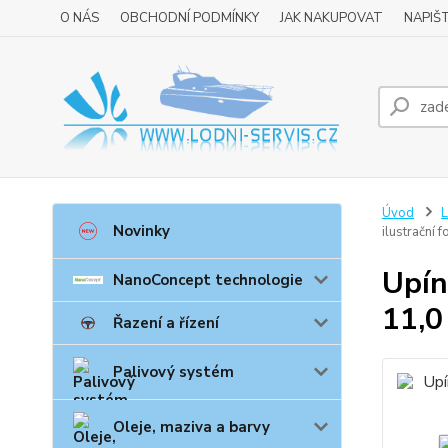
O NÁS
OBCHODNÍ PODMÍNKY
JAK NAKUPOVAT
NAPIŠ
Úvod
L
Novinky
ilustrační f
Upín
NanoConcept technologie
11,0
Řazení a řízení
Palivový systém
Oleje, maziva a barvy