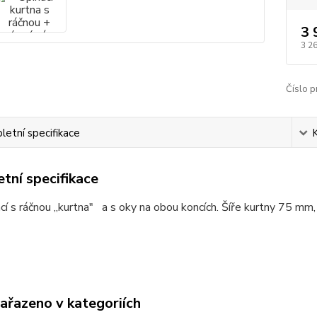
3 
3 2
Číslo p
etní specifikace
tní specifikace
cí s ráčnou ,,kurtna" a s oky na obou koncích
. Šíře kurtny 75 mm,
zařazeno v kategoriích