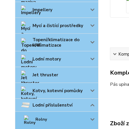
Impellery
Mycí a čistící prostředky
Topení/klimatizace do
lodí
Kompl
Lodní motory
Komple
Jet thruster
Pás upína
Kotvy, kotevní pomůcky
Lodní příslušenství
Rolny
Zboží 