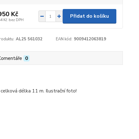
950 Kč
Přidat do košíku
64 Kč
bez DPH
roduktu:
AL25 561032
EAN kód:
9009412063819
Komentáře
0
 celková délka 11 m. Ilustrační foto!