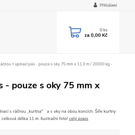
Přihlášení
0
ks
za
0,00 Kč
 ráčnou + upínací pás - pouze s oky 75 mm x 11,0 m / 20000 kg -
ás - pouze s oky 75 mm x
ínací s ráčnou ,,kurtna" a s oky na obou koncích. Šíře kurtny
 celková délka 11 m. Ilustrační foto!
celý popis