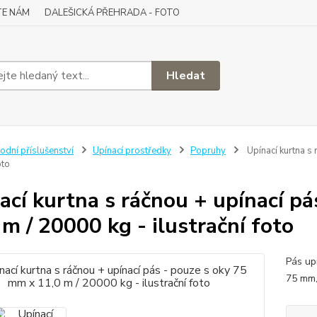
TE NÁM
DALEŠICKÁ PŘEHRADA - FOTO
Hledat
odní příslušenství
Upínací prostředky
Popruhy
Upínací kurtna s
oto
ací kurtna s ráčnou + upínací p
 m / 20000 kg - ilustrační foto
Pás up
75 mm,