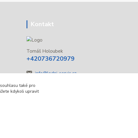
Kontakt
Tomáš Holoubek
+420736720979
info@lodni-servis.cz
 souhlasu také pro
žete kdykoli upravit