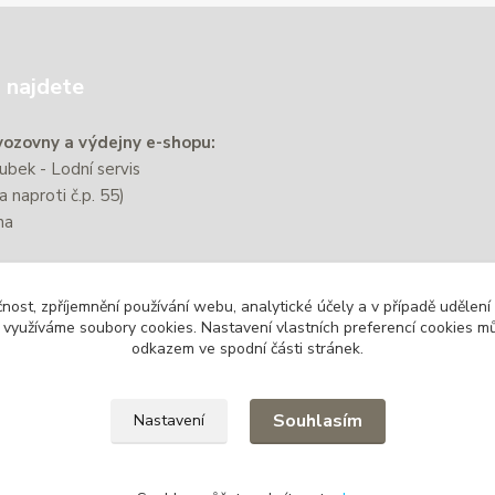
 najdete
ozovny a výdejny e-shopu:
bek - Lodní servis
a naproti č.p. 55)
na
e nachází přibližně 220 m od
čnost, zpříjemnění používání webu, analytické účely a v případě udělení
zastávky Zbýšov-Městský
y využíváme soubory cookies. Nastavení vlastních preferencí cookies mů
odkazem ve spodní části stránek.
Souhlasím
Nastavení