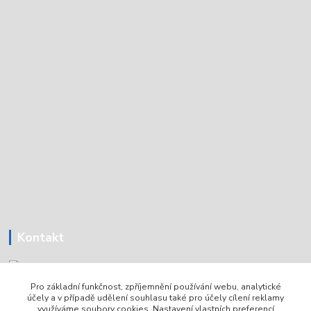
Kontakt
Pro základní funkčnost, zpříjemnění používání webu, analytické
Tomáš Holoubek
účely a v případě udělení souhlasu také pro účely cílení reklamy
+420736720979
využíváme soubory cookies. Nastavení vlastních preferencí