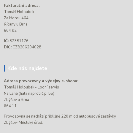
Fakturační adresa:
Tomáš Holoubek
Za Horou 464
Říčany u Brna
664 82
IČ:
87381176
DIČ:
CZ8206204028
Kde nás najdete
Adresa provozovny a výdejny e-shopu:
Tomáš Holoubek - Lodní servis
Na Láně (hala naproti č.p. 55)
Zbýšov u Brna
664 11
Provozovna se nachází přibližně 220 m od autobusové zastávky
Zbýšov-Městský úřad.