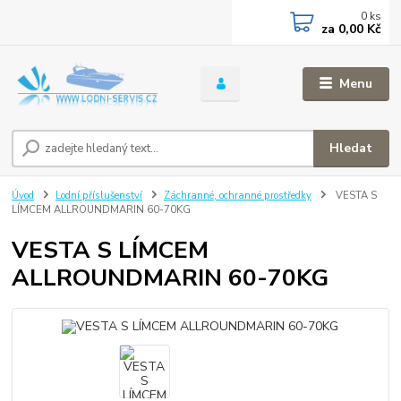
0
ks
za
0,00 Kč
Menu
Hledat
Úvod
Lodní příslušenství
Záchranné, ochranné prostředky
VESTA S
LÍMCEM ALLROUNDMARIN 60-70KG
VESTA S LÍMCEM
ALLROUNDMARIN 60-70KG