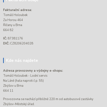
Fakturační adresa:
Tomáš Holoubek
Za Horou 464
Říčany u Brna
664 82
IČ:
87381176
DIČ:
CZ8206204028
Kde nás najdete
Adresa provozovny a výdejny e-shopu:
Tomáš Holoubek - Lodní servis
Na Láně (hala naproti č.p. 55)
Zbýšov u Brna
664 11
Provozovna se nachází přibližně 220 m od autobusové zastávky
Zbýšov-Městský úřad.