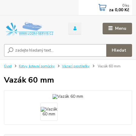
0
ks
za
0,00 Kč
Menu
Hledat
Úvod
Kotvy, kotevní pomůcky
Vázací prostředky
Vazák 60 mm
Vazák 60 mm