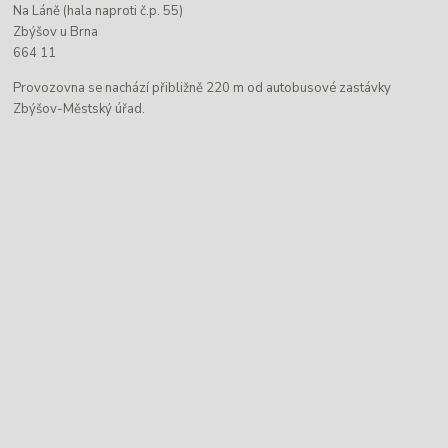
Na Láně (hala naproti č.p. 55)
Zbýšov u Brna
664 11
Provozovna se nachází přibližně 220 m od autobusové zastávky
Zbýšov-Městský úřad.