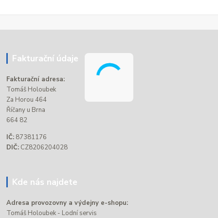
Fakturační údaje
Fakturační adresa:
Tomáš Holoubek
Za Horou 464
Říčany u Brna
664 82
IČ:
87381176
DIČ:
CZ8206204028
Kde nás najdete
Adresa provozovny a výdejny e-shopu:
Tomáš Holoubek - Lodní servis