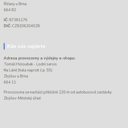
Říčany u Brna
664 82
IČ:
87381176
DIČ:
CZ8206204028
Kde nás najdete
Adresa provozovny a výdejny e-shopu:
Tomáš Holoubek - Lodní servis
Na Láně (hala naproti č.p. 55)
Zbýšov u Brna
664 11
Provozovna se nachází přibližně 220 m od autobusové zastávky
Zbýšov-Městský úřad.