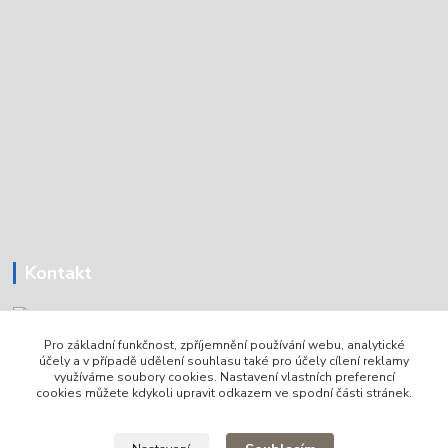
Kontakt
Pro základní funkčnost, zpříjemnění používání webu, analytické
Tomáš Holoubek
účely a v případě udělení souhlasu také pro účely cílení reklamy
+420736720979
využíváme soubory cookies. Nastavení vlastních preferencí
cookies můžete kdykoli upravit odkazem ve spodní části stránek.
info@lodni-servis.cz