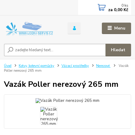
0
ks
za
0,00 Kč
Menu
Hledat
Úvod
Kotvy, kotevní pomůcky
Vázací prostředky
Nerezové
Vazák
Poller nerezový 265 mm
Vazák Poller nerezový 265 mm