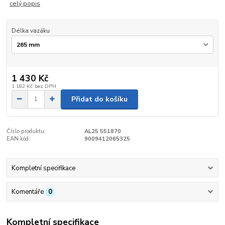
celý popis
Délka vazáku
1 430 Kč
1 182 Kč
bez DPH
Přidat do košíku
Číslo produktu:
AL25 551870
EAN kód:
9009412065325
Kompletní specifikace
Komentáře
0
Kompletní specifikace