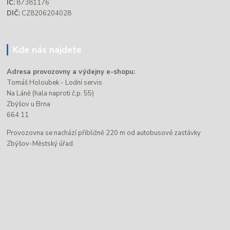
IČ:
87381176
DIČ:
CZ8206204028
Kde nás najdete
Adresa provozovny a výdejny e-shopu:
Tomáš Holoubek - Lodní servis
Na Láně (hala naproti č.p. 55)
Zbýšov u Brna
664 11
Provozovna se nachází přibližně 220 m od autobusové zastávky
Zbýšov-Městský úřad.