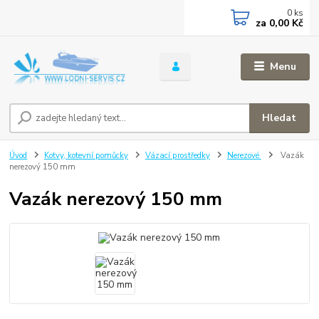
0
ks
za
0,00 Kč
Menu
Hledat
Úvod
Kotvy, kotevní pomůcky
Vázací prostředky
Nerezové
Vazák
nerezový 150 mm
Vazák nerezový 150 mm