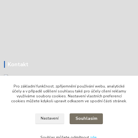
Kontakt
Pro základní funkčnost, zpříjemnění používání webu, analytické
Tomáš Holoubek
účely a v případě udělení souhlasu také pro účely cílení reklamy
+420736720979
využíváme soubory cookies. Nastavení vlastních preferencí
cookies můžete kdykoli upravit odkazem ve spodní části stránek.
info@lodni-servis.cz
Souhlasím
Nastavení
Souhlas můžete odmítnout
zde
.