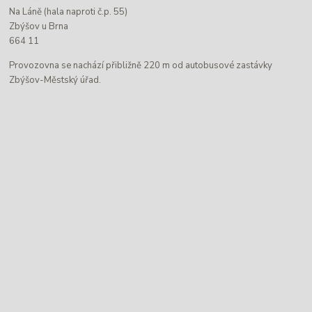
Na Láně (hala naproti č.p. 55)
Zbýšov u Brna
664 11
Provozovna se nachází přibližně 220 m od autobusové zastávky
Zbýšov-Městský úřad.