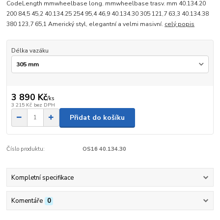
CodeLength mmwheelbase long. mmwheelbase trasv. mm 40.134.20
200 84,5 45,2 40.134.25 254 95,4 46,9 40.134.30 305 121,7 63,3 40.134.38
380 123,7 65,1 Americký styl, elegantní a velmi masivní.
celý popis
Délka vazáku
3 890 Kč
/
ks
3 215 Kč
bez DPH
Přidat do košíku
Číslo produktu:
OS16 40.134.30
Kompletní specifikace
Komentáře
0