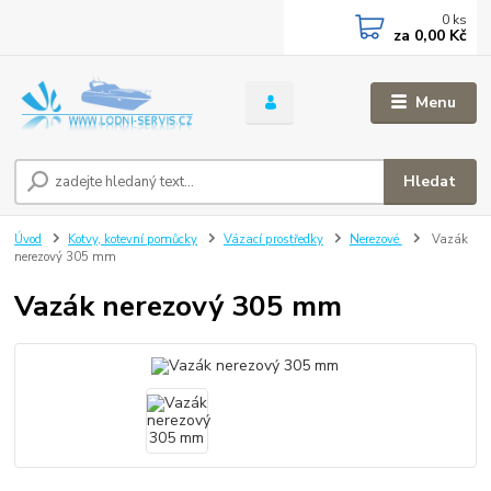
0
ks
za
0,00 Kč
Menu
Hledat
Úvod
Kotvy, kotevní pomůcky
Vázací prostředky
Nerezové
Vazák
nerezový 305 mm
Vazák nerezový 305 mm