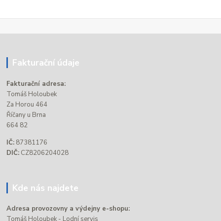
Fakturační údaje
Fakturační adresa:
Tomáš Holoubek
Za Horou 464
Říčany u Brna
664 82
IČ:
87381176
DIČ:
CZ8206204028
Kde nás najdete
Adresa provozovny a výdejny e-shopu:
Tomáš Holoubek - Lodní servis