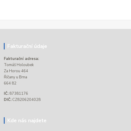
Fakturační údaje
Fakturační adresa:
Tomáš Holoubek
Za Horou 464
Říčany u Brna
664 82
IČ:
87381176
DIČ:
CZ8206204028
Kde nás najdete