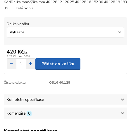
KódDélka mmVýška mm 40.128.12 120 25 40.128.16 152 30 40.128.19 193
35
celý popis
Délka vazáku
420 Kč
/
ks
347 Kč
bez DPH
Přidat do košíku
Číslo produktu:
OS16 40.128
Kompletní specifikace
Komentáře
0