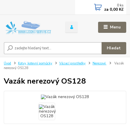
0
ks
za
0,00 Kč
Menu
Hledat
Úvod
Kotvy, kotevní pomůcky
Vázací prostředky
Nerezové
Vazák
nerezový OS128
Vazák nerezový OS128