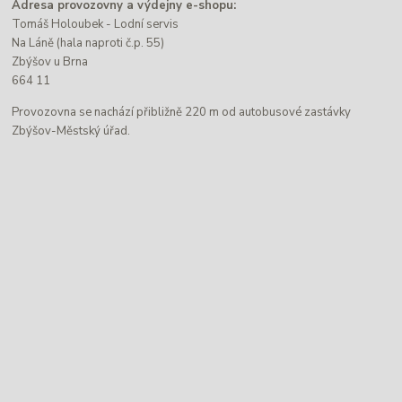
Adresa provozovny a výdejny e-shopu:
Tomáš Holoubek - Lodní servis
Na Láně (hala naproti č.p. 55)
Zbýšov u Brna
664 11
Provozovna se nachází přibližně 220 m od autobusové zastávky
Zbýšov-Městský úřad.