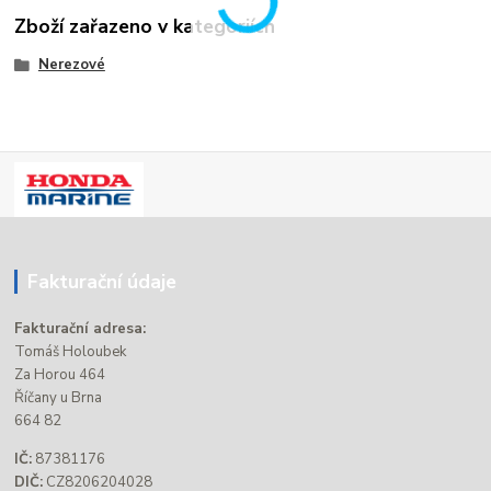
Zboží zařazeno v kategoriích
Nerezové
Fakturační údaje
Fakturační adresa:
Tomáš Holoubek
Za Horou 464
Říčany u Brna
664 82
IČ:
87381176
DIČ:
CZ8206204028