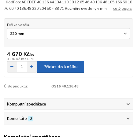
KódFotoABCDEF 40.136.44 134 110 38 12 65 46 40.136.46 185 156 50 18
76 60 40.136.48 220 204 50 - 88 71 Rozměry uvedeny v mm
celý popis
Délka vazáku
4 670 Kč
/
ks
3 860 Kč
bez DPH
Přidat do košíku
Číslo produktu:
OS16 40.136.48
Kompletní specifikace
Komentáře
0