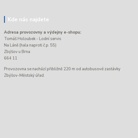
Kde nás najdete
Adresa provozovny a výdejny e-shopu:
Tomáš Holoubek - Lodní servis
Na Láně (hala naproti č.p. 55)
Zbýšov u Brna
664 11
Provozovna se nachází přibližně 220 m od autobusové zastávky
Zbýšov-Městský úřad.