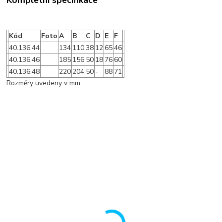
Kompletní specifikace
Kód
Foto
A
B
C
D
E
F
40.136.44
134
110
38
12
65
46
40.136.46
185
156
50
18
76
60
40.136.48
220
204
50
-
88
71
Rozměry uvedeny v mm