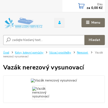
0
ks
za
0,00 Kč
Menu
Hledat
Úvod
Kotvy, kotevní pomůcky
Vázací prostředky
Nerezové
Vazák
nerezový vysunovací
Vazák nerezový vysunovací