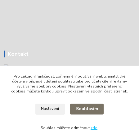
Kontakt
Pro základní funkčnost, zpříjemnění používání webu, analytické
Tomáš Holoubek
účely a v případě udělení souhlasu také pro účely cílení reklamy
+420736720979
využíváme soubory cookies. Nastavení vlastních preferencí
cookies můžete kdykoli upravit odkazem ve spodní části stránek.
info@lodni-servis.cz
Souhlasím
Nastavení
Souhlas můžete odmítnout
zde
.
Vytvořeno na
Eshop-rychle.cz