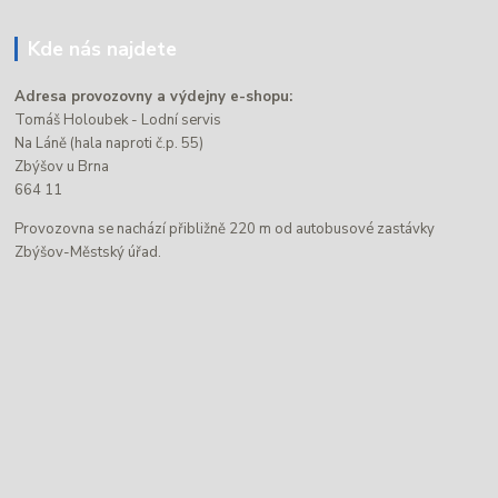
Kde nás najdete
Adresa provozovny a výdejny e-shopu:
Tomáš Holoubek - Lodní servis
Na Láně (hala naproti č.p. 55)
Zbýšov u Brna
664 11
Provozovna se nachází přibližně 220 m od autobusové zastávky
Zbýšov-Městský úřad.