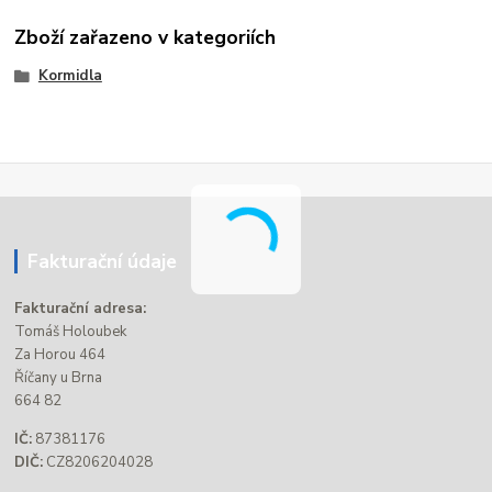
Zboží zařazeno v kategoriích
Kormidla
Fakturační údaje
Fakturační adresa:
Tomáš Holoubek
Za Horou 464
Říčany u Brna
664 82
IČ:
87381176
DIČ:
CZ8206204028