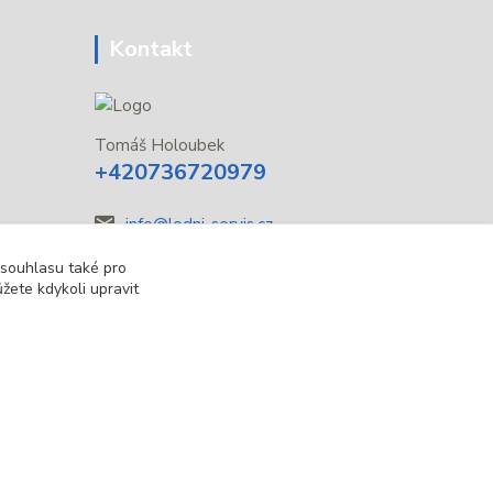
Kontakt
Tomáš Holoubek
+420736720979
info@lodni-servis.cz
 souhlasu také pro
žete kdykoli upravit
Vytvořeno na
Eshop-rychle.cz