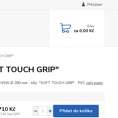
Přihlášení
0
ks
za
0,00 Kč
CH GRIP"
FT TOUCH GRIP"
 V45W Ø 280 mm - bílý "SOFT TOUCH GRIP" PVC
celý popis
710 Kč
Přidat do košíku
13 Kč
bez DPH