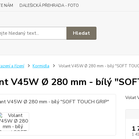
TE NÁM
DALEŠICKÁ PŘEHRADA - FOTO
Hledat
azení a řízení
Kormidla
Volant V45W Ø 280 mm - bílý "SOFT TOU
nt V45W Ø 280 mm - bílý "SO
Volat
1 
1 4