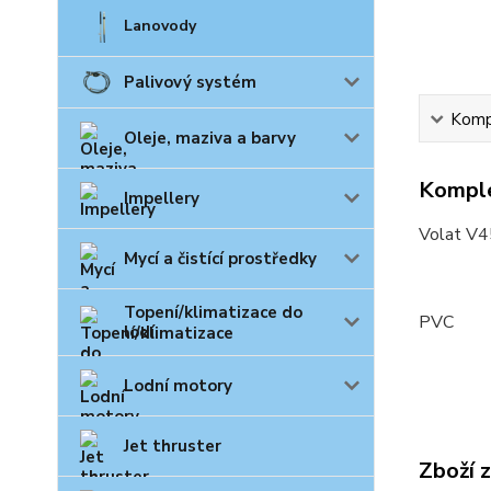
Lanovody
Palivový systém
Kompl
Oleje, maziva a barvy
Komple
Impellery
Volat V
Mycí a čistící prostředky
Topení/klimatizace do
PVC
lodí
Lodní motory
Jet thruster
Zboží 