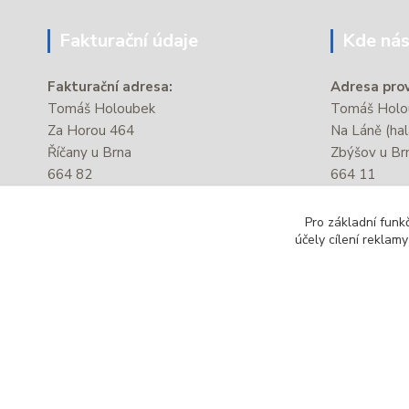
Fakturační údaje
Kde nás
Fakturační adresa:
Adresa prov
Tomáš Holoubek
Tomáš Holou
Za Horou 464
Na Láně (hal
Říčany u Brna
Zbýšov u Br
664 82
664 11
IČ:
87381176
Provozovna s
Pro základní funk
DIČ:
CZ8206204028
autobusové 
účely cílení reklam
úřad.