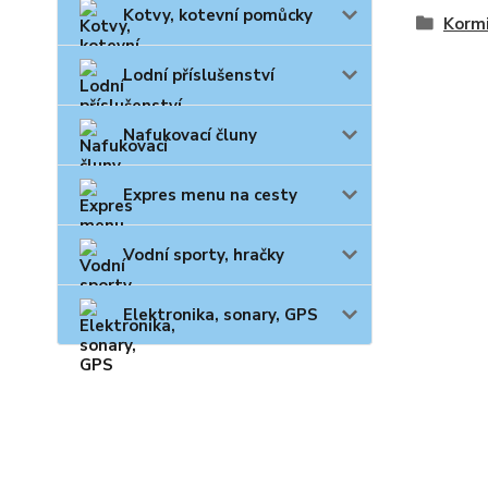
Kotvy, kotevní pomůcky
Korm
Lodní příslušenství
Nafukovací čluny
Expres menu na cesty
Vodní sporty, hračky
Elektronika, sonary, GPS