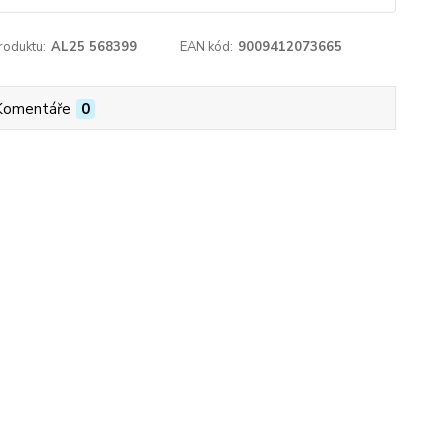
roduktu:
AL25 568399
EAN kód:
9009412073665
Komentáře
0