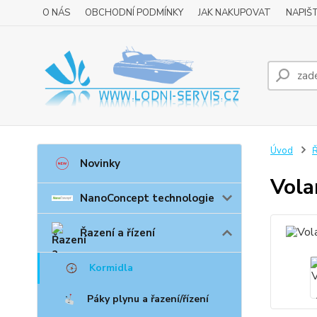
O NÁS
OBCHODNÍ PODMÍNKY
JAK NAKUPOVAT
NAPIŠ
Úvod
Ř
Novinky
Vola
NanoConcept technologie
Řazení a řízení
Kormidla
Páky plynu a řazení/řízení