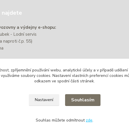
 najdete
ozovny a výdejny e-shopu:
bek - Lodní servis
a naproti č.p. 55)
na
e nachází přibližně 220 m od
čnost, zpříjemnění používání webu, analytické účely a v případě udělení
zastávky Zbýšov-Městský
y využíváme soubory cookies. Nastavení vlastních preferencí cookies mů
odkazem ve spodní části stránek.
Souhlasím
Nastavení
Souhlas můžete odmítnout
zde
.