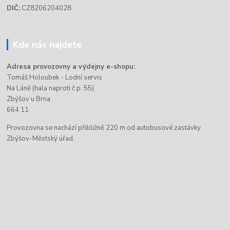
DIČ:
CZ8206204028
Kde nás najdete
Adresa provozovny a výdejny e-shopu:
Tomáš Holoubek - Lodní servis
Na Láně (hala naproti č.p. 55)
Zbýšov u Brna
664 11
Provozovna se nachází přibližně 220 m od autobusové zastávky
Zbýšov-Městský úřad.