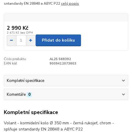
sntandardy EN 28848 a ABYC P22
celý popis
2 990 Kč
2 471 Kč
bez DPH
Přidat do košíku
Číslo produktu:
AL25 568392
EAN kód:
9009412073603
Kompletní specifikace
Komentáře
0
Kompletní specifikace
Volant - kormidelní kolo Ø 350 mm - černá rukojeť, chrom -
splňuje sntandardy EN 28848 a ABYC P22