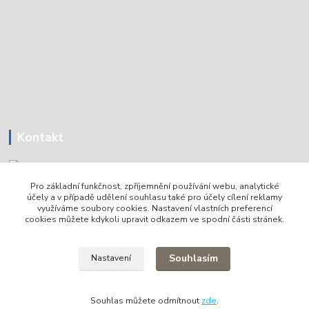
Kontakt
Pro základní funkčnost, zpříjemnění používání webu, analytické
Tomáš Holoubek
účely a v případě udělení souhlasu také pro účely cílení reklamy
+420736720979
využíváme soubory cookies. Nastavení vlastních preferencí
cookies můžete kdykoli upravit odkazem ve spodní části stránek.
info@lodni-servis.cz
Souhlasím
Nastavení
Souhlas můžete odmítnout
zde
.