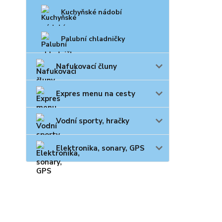
Kuchyňské nádobí
Palubní chladničky
Nafukovací čluny
Expres menu na cesty
Vodní sporty, hračky
Elektronika, sonary, GPS