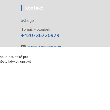
Kontakt
Tomáš Holoubek
+420736720979
info@lodni-servis.cz
 souhlasu také pro
žete kdykoli upravit
Vytvořeno na
Eshop-rychle.cz