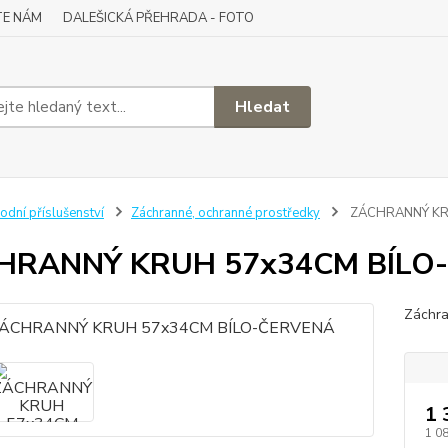
TE NÁM
DALEŠICKÁ PŘEHRADA - FOTO
Hledat
odní příslušenství
Záchranné, ochranné prostředky
ZÁCHRANNÝ KR
HRANNÝ KRUH 57x34CM BÍLO
Záchra
1 
1 0