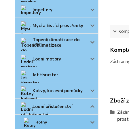
Impellery
Mycí a čistící prostředky
Kompl
Topení/klimatizace do
lodí
Komple
Lodní motory
Záchrann
Jet thruster
Kotvy, kotevní pomůcky
Zboží 
Lodní příslušenství
Záchr
prost
Rolny