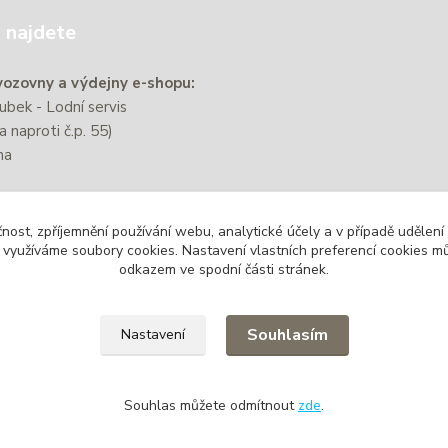
 najdete
ozovny a výdejny e-shopu:
bek - Lodní servis
a naproti č.p. 55)
na
e nachází přibližně 220 m od
čnost, zpříjemnění používání webu, analytické účely a v případě udělení
zastávky Zbýšov-Městský
y využíváme soubory cookies. Nastavení vlastních preferencí cookies mů
odkazem ve spodní části stránek.
Souhlasím
Nastavení
Souhlas můžete odmítnout
zde
.