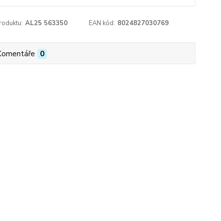
roduktu:
AL25 563350
EAN kód:
8024827030769
Komentáře
0