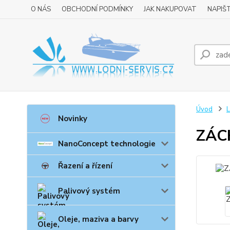
O NÁS
OBCHODNÍ PODMÍNKY
JAK NAKUPOVAT
NAPIŠ
Úvod
L
Novinky
ZÁC
NanoConcept technologie
Řazení a řízení
Palivový systém
Oleje, maziva a barvy