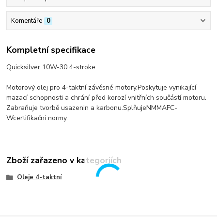
Komentáře
0
Kompletní specifikace
Quicksilver 10W-30 4-stroke
Motorový olej pro 4-taktní závěsné motory.Poskytuje vynikající
mazací schopnosti a chrání před korozí vnitřních součástí motoru.
Zabraňuje tvorbě usazenin a karbonu.
Splňuje
NMMA
FC-
W
certifikační normy.
Zboží zařazeno v kategoriích
Oleje 4-taktní