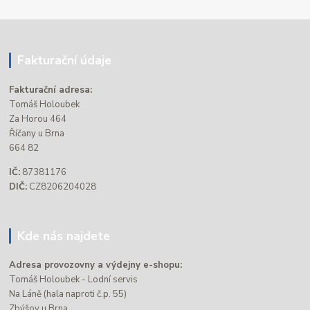
Fakturační údaje
Fakturační adresa:
Tomáš Holoubek
Za Horou 464
Říčany u Brna
664 82
IČ:
87381176
DIČ:
CZ8206204028
Kde nás najdete
Adresa provozovny a výdejny e-shopu:
Tomáš Holoubek - Lodní servis
Na Láně (hala naproti č.p. 55)
Zbýšov u Brna