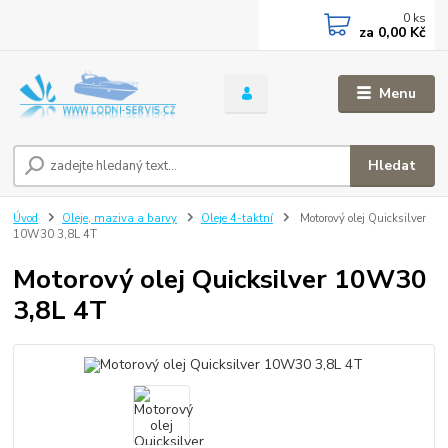
0
ks
za
0,00 Kč
Menu
Hledat
Úvod
Oleje, maziva a barvy
Oleje 4-taktní
Motorový olej Quicksilver
10W30 3,8L 4T
Motorový olej Quicksilver 10W30
3,8L 4T