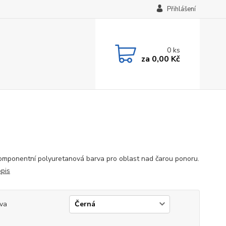
Přihlášení
0
ks
za
0,00 Kč
mponentní polyuretanová barva pro oblast nad čarou ponoru.
opis
va