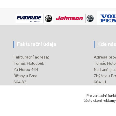
Fakturační údaje
Kde nás
Fakturační adresa:
Adresa prov
Tomáš Holoubek
Tomáš Holou
Za Horou 464
Na Láně (hal
Říčany u Brna
Zbýšov u Br
664 82
664 11
IČ:
87381176
Provozovna s
Pro základní funk
DIČ:
CZ8206204028
autobusové 
účely cílení reklam
úřad.