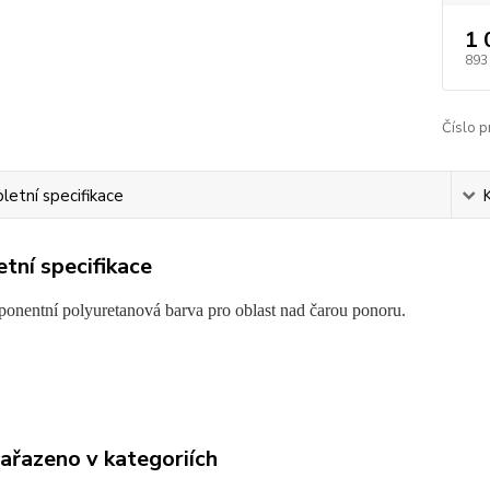
1 
893
Číslo p
etní specifikace
tní specifikace
nentní polyuretanová barva pro oblast nad čarou ponoru.
zařazeno v kategoriích