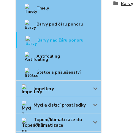
Barvy
Tmely
Barvy pod čáru ponoru
Barvy nad čáru ponoru
Antifouling
Štětce a příslušenství
Impellery
Mycí a čistící prostředky
Topení/klimatizace do
lodí