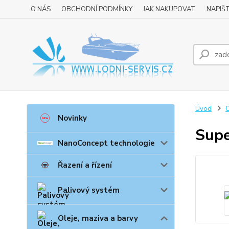
O NÁS
OBCHODNÍ PODMÍNKY
JAK NAKUPOVAT
NAPIŠ
Úvod
O
Novinky
Supe
NanoConcept technologie
Řazení a řízení
Palivový systém
Oleje, maziva a barvy