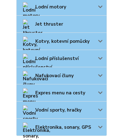
Lodní motory
Jet thruster
Kotvy, kotevní pomůcky
Lodní příslušenství
Nafukovací čluny
Expres menu na cesty
Vodní sporty, hračky
Elektronika, sonary, GPS