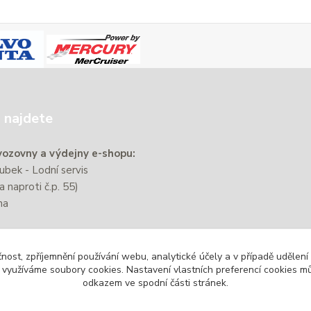
 najdete
ozovny a výdejny e-shopu:
bek - Lodní servis
a naproti č.p. 55)
na
e nachází přibližně 220 m od
čnost, zpříjemnění používání webu, analytické účely a v případě udělení
zastávky Zbýšov-Městský
y využíváme soubory cookies. Nastavení vlastních preferencí cookies mů
odkazem ve spodní části stránek.