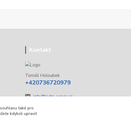
Kontakt
Tomáš Holoubek
+420736720979
info@lodni-servis.cz
 souhlasu také pro
žete kdykoli upravit