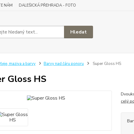
TE NÁM
DALEŠICKÁ PŘEHRADA - FOTO
Hledat
leje, maziva a barvy
Barvy nad čáru ponoru
Super Gloss HS
r Gloss HS
Dvouko
celý p
Bar