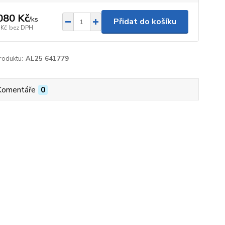
080 Kč
/
ks
Přidat do košíku
 Kč
bez DPH
roduktu:
AL25 641779
Komentáře
0